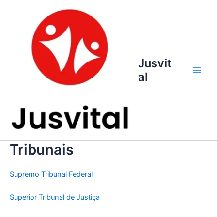
Ir
para
o
conteúdo
Jusvit
al
Main
Men
Tribunais
Supremo Tribunal Federal
Superior Tribunal de Justiça