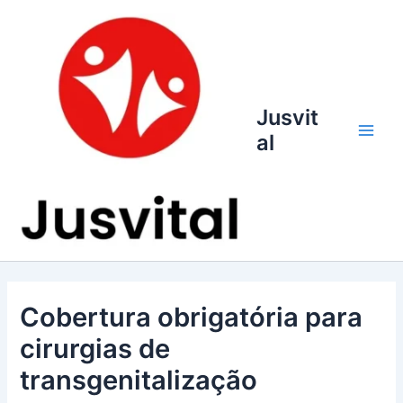
Ir
para
o
conteúdo
Jusvit
al
Main
Men
Cobertura obrigatória para
cirurgias de
transgenitalização