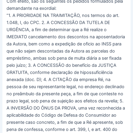
Com efeito, são os seguintes os pedidos formulados pela
demandante na exordial:
“1. A PRIORIDADE NA TRAIMITAÇÃO, nos termos do art.
1.048, I, do CPC. 2. A CONCESSÃO DA TUTELA DE
URGÊNCIA, a fim de determinar que a Ré realize o
IMEDIATO cancelamento dos descontos na aposentadoria
da Autora, bem como a expedição de oficio ao INSS para
que não sejam descontadas da Autora as parcelas do
empréstimo, ambas sob pena de multa diária a ser fixada
pelo juízo; 3. A CONCESSÃO do benefício da JUSTIÇA
GRATUITA, conforme declaração de hipossuficiência
anexada (doc. D); 4. A CITAÇÃO da empresa Ré, na
pessoa de seu representante legal, no endereço declinado
no preâmbulo da presente peça, a fim de que conteste no
prazo legal, sob pena de sujeição aos efeitos da revelia; 5.
A INVERSÃO DO ÔNUS DA PROVA, uma vez reconhecida a
aplicabilidade do Código de Defesa do Consumidor ao
presente caso concreto, a fim de que a Ré apresente, sob
pena de confessa, conforme o art. 399, I, e art. 400 do