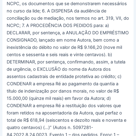
NCPC, os documentos que se demonstrarem necessários
no curso da lide; 6. A DISPENSA da audiência de
conciliação ou de mediação, nos termos no art. 319, VII, do
NCPC; 7. A PROCEDÊNCIA DOS PEDIDOS para: a)
DECLARAR, por sentença, a ANULAÇÃO DO EMPRÉSTIMO
CONSIGNADO, lançado em nome Autora, bem como a
inexistência do débito no valor de R$ 9.166,20 (nove mil
centos e sessenta e seis reais e vinte centavos). b)
DETERMINAR, por sentença, confirmando, assim, a tutela
de urgência, o EXCLUSÃO do nome da Autora dos
assentos cadastrais de entidade protetiva ao crédito; c)
CONDENAR a empresa Ré ao pagamento da quantia a
título de indenização por danos morais, no valor de R$
15.000,00 (quinze mil reais) em favor da Autora; d)
CONDENAR a empresa Ré a restituição dos valores que
foram retidos na aposentadoria da Autora, qual perfaz o
total de R$ 618,94 (seiscentos e dezoito reais e noventa e
quatro centavos) (…)” (Autos n. 5097281-
84.2022.8.24.0023, Evento 1 – dos pedidos, Eproc 1 –