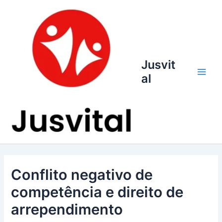
Ir
para
o
conteúdo
Jusvit
al
Main
Men
Conflito negativo de
competência e direito de
arrependimento