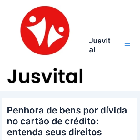
Ir
para
o
conteúdo
Jusvit
al
Main
Men
Penhora de bens por dívida
no cartão de crédito:
entenda seus direitos