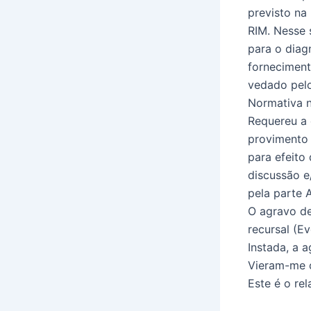
previsto n
RIM. Nesse
para o diag
fornecimen
vedado pelo 
Normativa nº
Requereu a 
provimento 
para efeito
discussão e
pela parte 
O agravo de
recursal (Ev
Instada, a 
Vieram-me 
Este é o rel