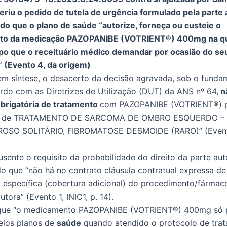
riu o pedido de tutela de urgência formulado pela parte 
o que o plano de saúde “autorize, forneça ou custeie o
to da medicação PAZOPANIBE (VOTRIENT®) 400mg na qu
po que o receituário médico demandar por ocasião do se
 (Evento 4, da origem)
em síntese, o desacerto da decisão agravada, sob o funda
rdo com as Diretrizes de Utilização (DUT) da ANS nº 64,
n
brigatória de tratamento
com PAZOPANIBE (VOTRIENT®) p
co de TRATAMENTO DE SARCOMA DE OMBRO ESQUERDO –
OSO SOLITÁRIO, FIBROMATOSE DESMOIDE (RARO)” (Evento,
usente o requisito da probabilidade do direito da parte aut
o que “não há no contrato cláusula contratual expressa de
 específica (cobertura adicional) do procedimento/fármac
utora” (Evento 1, INIC1, p. 14).
que “o medicamento PAZOPANIBE (VOTRIENT®) 400mg só 
elos planos de
saúde
quando atendido o protocolo de tra