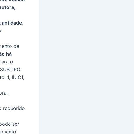
autora,
antidade,
u
mento de
ão há
ara o
 SUBTIPO
 1, INIC1,
ora,
o requerido
pode ser
tamento