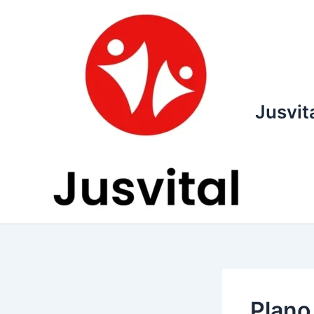
Ir
para
o
conteúdo
Jusvit
Plano