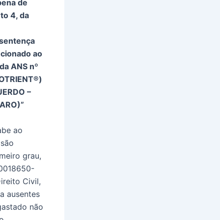
pena de
to 4, da
 sentença
cionado ao
 da ANS nº
(VOTRIENT®)
UERDO –
RARO)”
abe ao
isão
meiro grau,
 0018650-
eito Civil,
va ausentes
gastado não
ro