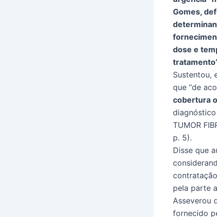
Gomes, defe
determinand
fornecimen
dose e tem
tratamento”
Sustentou, 
que “de aco
cobertura o
diagnósti
TUMOR FIBR
p. 5).
Disse que a
considerand
contratação
pela parte a
Asseverou 
fornecido p