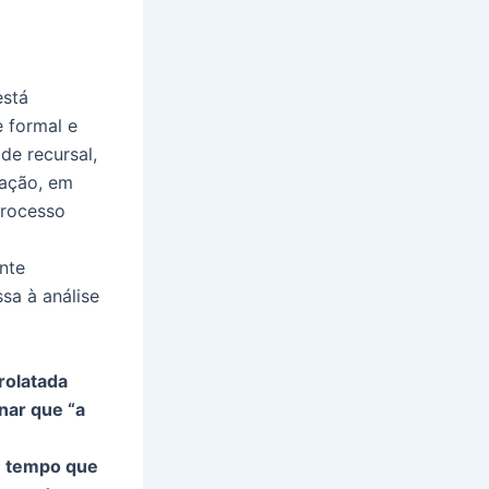
está
 formal e
de recursal,
slação, em
Processo
nte
sa à análise
rolatada
nar que “a
e tempo que