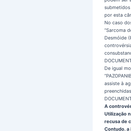
submetidos 
por esta câ
No caso dos
“Sarcoma do
Desmóide (R
controvérsi
consubstanc
DOCUMENTA
De igual mo
“PAZOPANIB
assiste à 
preenchidas 
DOCUMENTA
A controvér
Utilização 
recusa de c
Contudo, a 