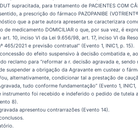
a DUT supracitada, para tratamento de PACIENTES COM 
 sentido, a prescrição do fármaco PAZOPANIBE (VOTRIEN
nóstico que a parte autora apresenta se caracterizara com
to de medicamento DOMICILIAR o que, por sua vez, é exp
art. 10, inciso VI da Lei 9.656/98, art. 17, inciso VI da Res
 465/2021 e previsão contratual” (Evento 1, INIC1, p. 15).
concessão do efeito suspensivo à decisão combatida e, ao 
do reclamo para “reformar a r. decisão agravada e, sendo
 de suspender a obrigação da Agravante em custear o fár
/ou, alternativamente, condicionar tal a prestação de cauç
Agravada, tudo conforme fundamentação” (Evento 1, INIC1, 
 instrumento foi recebido e indeferido o pedido de tutela 
ento 8).
agravada apresentou contrarrazões (Evento 14).
conclusos.
atório.