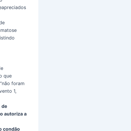
reapreciados
de
omatose
istindo
de
o que
 “não foram
vento 1,
z de
o autoriza a
 o condão