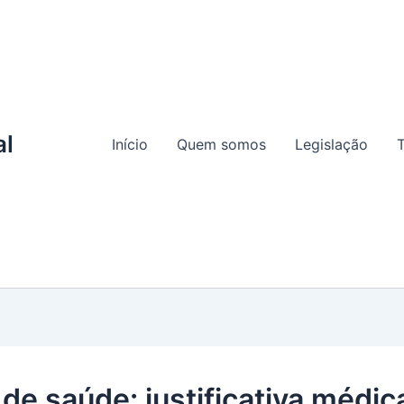
al
Início
Quem somos
Legislação
T
 de saúde: justificativa médic