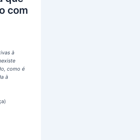
to com
ivas à
nexiste
do, como é
da à
ça)