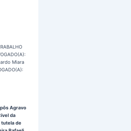
TRABALHO
VOGADO(A):
ardo Miara
OGADO(A):
rpôs Agravo
ível da
 tutela de
ira Rafaeli