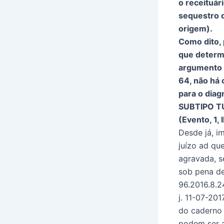
o receituár
sequestro d
origem).
Como dito, 
que determ
argumento d
64, não há
para o di
SUBTIPO T
(Evento, 1, I
Desde já, i
juízo ad qu
agravada, s
sob pena de
96.2016.8.2
j. 11-07-201
do caderno 
podem ser a