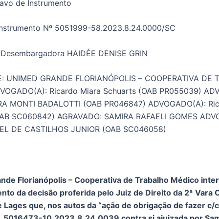
avo de Instrumento
Instrumento Nº 5051999-58.2023.8.24.0000/SC
 Desembargadora HAIDÉE DENISE GRIN
: UNIMED GRANDE FLORIANÓPOLIS – COOPERATIVA DE 
OGADO(A): Ricardo Miara Schuarts (OAB PR055039) AD
A MONTI BADALOTTI (OAB PR046847) ADVOGADO(A): Ric
(OAB SC060842) AGRAVADO: SAMIRA RAFAELI GOMES ADV
EL DE CASTILHOS JUNIOR (OAB SC046058)
nde Florianópolis – Cooperativa de Trabalho Médico inte
nto da decisão proferida pelo Juiz de Direito da 2ª Vara C
Lages que, nos autos da “ação de obrigação de fazer c/c
. 5016473-10.2023.8.24.0039 contra si ajuizada por Sam