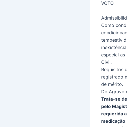
VOTO
Admissibili
Como condiç
condicionad
tempestivida
inexistência
especial as
Civil.
Requisitos 
registrado 
de mérito.
Do Agravo 
Trata-se de
pelo Magist
requerida a
medicação 