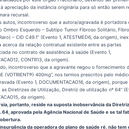
à apreciação da instância originária para só então serem 
mara recursal.
 autos, incontroverso que a autora/agravada é portadora 
 Ombro Esquerdo – Subtipo Tumor Fibroso Solitário, Fibr
aro) – CID C49.1” (Evento 1, ATESTMED6, da origem), inex
a acerca da relação contratual existente entre as partes
iada no contrato de assistência à saúde (Evento 1,
CAO12, CONTR13, da origem).
do, incontroverso que a agravante negou o fornecimento 
E (VOTRIENT®) 400mg”, nos termos prescritos pelo médic
agravada (Evento 1, DOCUMENTACAO16, da origem), porque
as Diretrizes de Utilização, Diretriz de utilização nº 64” (E
CAO15, da origem).
sia, portanto, reside na suposta inobservância da Diretri
n. 64, aprovada pela Agência Nacional de Saúde e se tal fat
obertura.
insurgência da operadora do plano de saúde ré, não tem