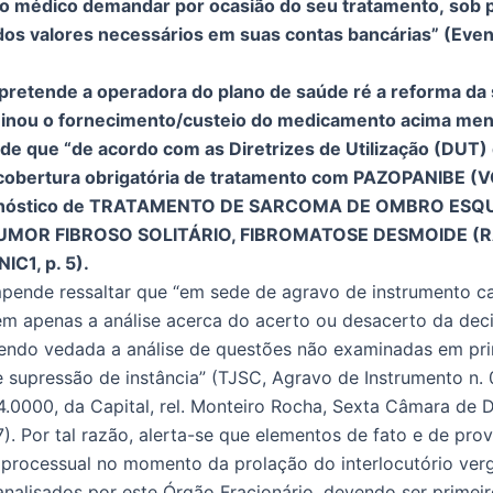
io médico demandar por ocasião do seu tratamento, sob 
os valores necessários em suas contas bancárias” (Even
pretende a operadora do plano de saúde ré a reforma da
inou o fornecimento/custeio do medicamento acima men
e que “de acordo com as Diretrizes de Utilização (DUT)
 cobertura obrigatória de tratamento com PAZOPANIBE 
agnóstico de TRATAMENTO DE SARCOMA DE OMBRO ESQ
UMOR FIBROSO SOLITÁRIO, FIBROMATOSE DESMOIDE (
NIC1, p. 5).
mpende ressaltar que “em sede de agravo de instrumento c
em apenas a análise acerca do acerto ou desacerto da dec
endo vedada a análise de questões não examinadas em pri
 supressão de instância” (TJSC, Agravo de Instrumento n.
4.0000, da Capital, rel. Monteiro Rocha, Sexta Câmara de Dir
7). Por tal razão, alerta-se que elementos de fato e de pro
processual no momento da prolação do interlocutório ver
nalisados por este Órgão Fracionário, devendo ser primei