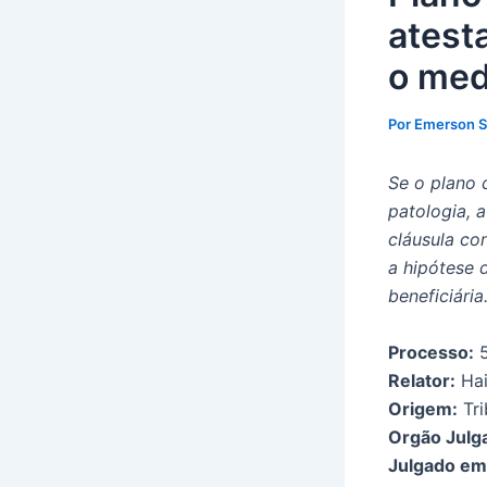
atest
o me
Por
Emerson 
Se o plano 
patologia, a
cláusula co
a hipótese 
benefici
Processo:
5
Relator:
Hai
Origem:
Tri
Orgão Julg
Julgado em