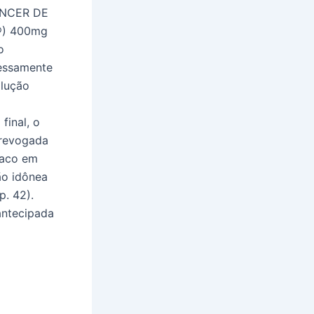
CÂNCER DE
T®) 400mg
o
ressamente
olução
final, o
 revogada
maco em
ão idônea
p. 42).
antecipada