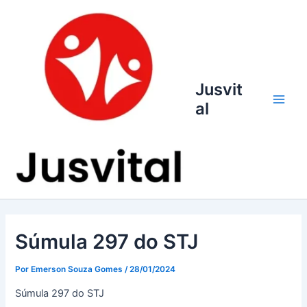
Ir
para
o
conteúdo
Jusvit
al
Main
Men
Súmula 297 do STJ
Por
Emerson Souza Gomes
/
28/01/2024
Súmula 297 do STJ