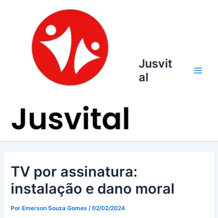
Ir
para
o
conteúdo
Jusvit
al
Main
Men
TV por assinatura:
instalação e dano moral
Por
Emerson Souza Gomes
/
02/02/2024