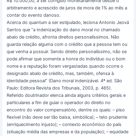
R$ 10.000,00, a ser corrigido monetariamente desde o
arbitramento e acrescido de juros de mora de 1% ao mês a
contar do evento danoso.
Acerca do quantum a ser estipulado, leciona Antonio Jeová
Santos que “a indenização do dano moral no chamado
abalo de crédito, afronta direitos personalíssimos. Não
guarda relação alguma com o crédito que a pessoa tem ou
que venha a possuir. Sendo direito personalíssimo, não se
pode afirmar que somente a honra do indivíduo ou o bom
nome e a reputação foram vergastadas quando ocorre o
designado abalo de crédito, mas, também, ofensa à
identidade pessoal” (Dano moral indenizável. 4ª ed. São
Paulo: Editora Revista dos Tribunais, 2003, p. 465).
Referido doutrinador elenca ainda alguns critérios gerais e
particulares a fim de guiar o operador do direito no
encontro do valor compensatório, dentre os quais: – piso
flexível (não deve ser tão baixa, simbólica); – teto prudente
(enriquecimento injusto); – contexto econômico do país
(situação média das empresas e da população); – equidade