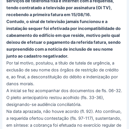
serviços de telefonia fixa e internet com a requerida,
tendo contratado a televisão por assinatura (Oi TV),
recebendo a primeira fatura em 15/08/16.
Contudo, o sinal de televisão jamais funcionou e a
instalação sequer foi efetivada por incompatibilidade do
cabeamento do edifício em que reside, motivo pelo qual
deixou de efetuar o pagamento da referida fatura, sendo
surpreendido com a notícia de inclusão de seu nome
junto ao cadastro negativador.
Por tal motivo, postulou, a título de tutela de urgência, a
exclusão de seu nome dos órgãos de restrição de crédito
e, ao final, a desconstituição do débito e indenização por
danos morais.
A inicial se fez acompanhar dos documentos de fls. 06-32.
O pleito antecipatório restou acolhido (fls. 33-36),
designando-se audiência conciliatória.
Na data aprazada, não houve acordo (fl. 92). Ato contínuo,
a requerida ofertou contestação (fls. 97-117), sustentando,
em síntese: a cobrança foi efetuada no exercício regular de