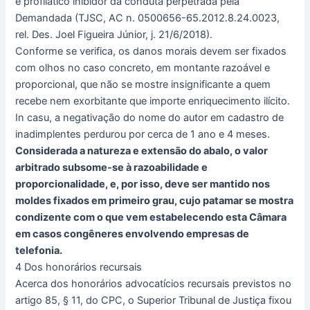
e profilático inibidor da conduta perpetrada pela
Demandada (TJSC, AC n. 0500656-65.2012.8.24.0023,
rel. Des. Joel Figueira Júnior, j. 21/6/2018).
Conforme se verifica, os danos morais devem ser fixados
com olhos no caso concreto, em montante razoável e
proporcional, que não se mostre insignificante a quem
recebe nem exorbitante que importe enriquecimento ilícito.
In casu, a negativação do nome do autor em cadastro de
inadimplentes perdurou por cerca de 1 ano e 4 meses.
Considerada a natureza e extensão do abalo, o valor
arbitrado subsome-se à razoabilidade e
proporcionalidade, e, por isso, deve ser mantido nos
moldes fixados em primeiro grau, cujo patamar se mostra
condizente com o que vem estabelecendo esta Câmara
em casos congêneres envolvendo empresas de
telefonia.
4 Dos honorários recursais
Acerca dos honorários advocatícios recursais previstos no
artigo 85, § 11, do CPC, o Superior Tribunal de Justiça fixou