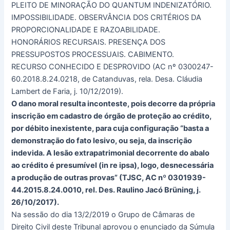
PLEITO DE MINORAÇÃO DO QUANTUM INDENIZATÓRIO.
IMPOSSIBILIDADE. OBSERVÂNCIA DOS CRITÉRIOS DA
PROPORCIONALIDADE E RAZOABILIDADE.
HONORÁRIOS RECURSAIS. PRESENÇA DOS
PRESSUPOSTOS PROCESSUAIS. CABIMENTO.
RECURSO CONHECIDO E DESPROVIDO (AC nº 0300247-
60.2018.8.24.0218, de Catanduvas, rela. Desa. Cláudia
Lambert de Faria, j. 10/12/2019).
O dano moral resulta inconteste, pois decorre da própria
inscrição em cadastro de órgão de proteção ao crédito,
por débito inexistente, para cuja configuração “basta a
demonstração do fato lesivo, ou seja, da inscrição
indevida. A lesão extrapatrimonial decorrente do abalo
ao crédito é presumível (in re ipsa), logo, desnecessária
a produção de outras provas” (TJSC, AC nº 0301939-
44.2015.8.24.0010, rel. Des. Raulino Jacó Brüning, j.
26/10/2017).
Na sessão do dia 13/2/2019 o Grupo de Câmaras de
Direito Civil deste Tribunal aprovou o enunciado da Súmula