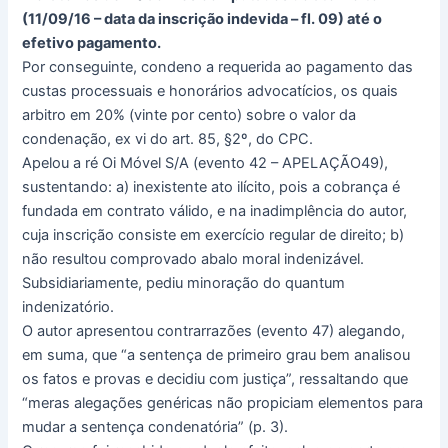
(11/09/16 – data da inscrição indevida – fl. 09) até o
efetivo pagamento.
Por conseguinte, condeno a requerida ao pagamento das
custas processuais e honorários advocatícios, os quais
arbitro em 20% (vinte por cento) sobre o valor da
condenação, ex vi do art. 85, §2º, do CPC.
Apelou a ré Oi Móvel S/A (evento 42 – APELAÇÃO49),
sustentando: a) inexistente ato ilícito, pois a cobrança é
fundada em contrato válido, e na inadimplência do autor,
cuja inscrição consiste em exercício regular de direito; b)
não resultou comprovado abalo moral indenizável.
Subsidiariamente, pediu minoração do quantum
indenizatório.
O autor apresentou contrarrazões (evento 47) alegando,
em suma, que “a sentença de primeiro grau bem analisou
os fatos e provas e decidiu com justiça”, ressaltando que
“meras alegações genéricas não propiciam elementos para
mudar a sentença condenatória” (p. 3).