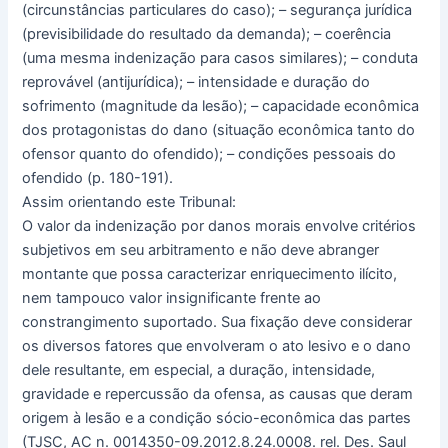
(circunstâncias particulares do caso); – segurança jurídica
(previsibilidade do resultado da demanda); – coerência
(uma mesma indenização para casos similares); – conduta
reprovável (antijurídica); – intensidade e duração do
sofrimento (magnitude da lesão); – capacidade econômica
dos protagonistas do dano (situação econômica tanto do
ofensor quanto do ofendido); – condições pessoais do
ofendido (p. 180-191).
Assim orientando este Tribunal:
O valor da indenização por danos morais envolve critérios
subjetivos em seu arbitramento e não deve abranger
montante que possa caracterizar enriquecimento ilícito,
nem tampouco valor insignificante frente ao
constrangimento suportado. Sua fixação deve considerar
os diversos fatores que envolveram o ato lesivo e o dano
dele resultante, em especial, a duração, intensidade,
gravidade e repercussão da ofensa, as causas que deram
origem à lesão e a condição sócio-econômica das partes
(TJSC, AC n. 0014350-09.2012.8.24.0008. rel. Des. Saul