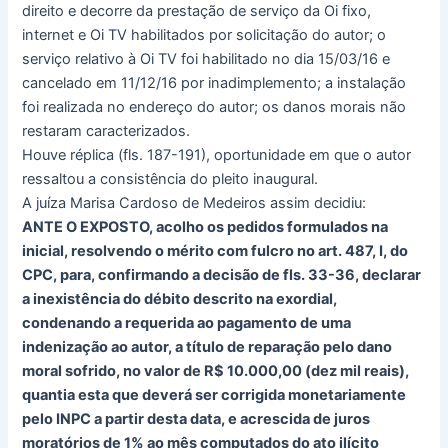
direito e decorre da prestação de serviço da Oi fixo,
internet e Oi TV habilitados por solicitação do autor; o
serviço relativo à Oi TV foi habilitado no dia 15/03/16 e
cancelado em 11/12/16 por inadimplemento; a instalação
foi realizada no endereço do autor; os danos morais não
restaram caracterizados.
Houve réplica (fls. 187-191), oportunidade em que o autor
ressaltou a consistência do pleito inaugural.
A juíza Marisa Cardoso de Medeiros assim decidiu:
ANTE O EXPOSTO, acolho os pedidos formulados na
inicial, resolvendo o mérito com fulcro no art. 487, I, do
CPC, para, confirmando a decisão de fls. 33-36, declarar
a inexistência do débito descrito na exordial,
condenando a requerida ao pagamento de uma
indenização ao autor, a título de reparação pelo dano
moral sofrido, no valor de R$ 10.000,00 (dez mil reais),
quantia esta que deverá ser corrigida monetariamente
pelo INPC a partir desta data, e acrescida de juros
moratórios de 1% ao mês computados do ato ilícito