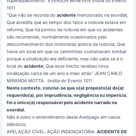
superaquecimento” EVERSON BENEVEN (mídia do Evento
101)
“Que não se recorda do
acidente
mencionado na exordial;
Que acredita que ao tempo dos fatos a rodovia estava em
reforma; Que há pontos da rodovia em que os acidentes
são recorrentes, normalmente ocasionados pelo
desconhecimento dos motoristas acerca da rodovia; Que
havia um local em que os caminhões costumavam tombar
porque a sinalização era deficiente, mas não sabe se é o
local do
acidente;
Que esse trecho recebeu nova
sinalização cerca de um ano e meio atrás” JEAN CARLO
MIRANDA MOTTA (mídia do Evento 101)
Neste contexto, conclui-se que o(a) preposto(a) do(a)
requerido(a), por imprudência, negligência ou imperícia,
foi o único(a) responsável pelo acidente narrado na
exordial.
Não é outro o entendimento deste Areópago em casos
idênticos:
APELAÇÃO CÍVEL. AÇÃO INDENIZATÓRIA.
ACIDENTE DE