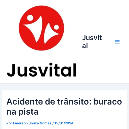
Ir
para
o
conteúdo
Jusvit
al
Main
Men
Acidente de trânsito: buraco
na pista
Por
Emerson Souza Gomes
/
13/01/2024