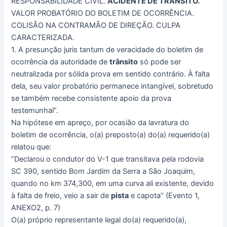
RESPONSABILIDADE CIVIL.
ACIDENTE DE TRÂNSITO.
VALOR PROBATÓRIO DO BOLETIM DE OCORRÊNCIA.
COLISÃO NA CONTRAMÃO DE DIREÇÃO. CULPA
CARACTERIZADA.
1. A presunção juris tantum de veracidade do boletim de
ocorrência da autoridade de
trânsito
só pode ser
neutralizada por sólida prova em sentido contrário. À falta
dela, seu valor probatório permanece intangível, sobretudo
se também recebe consistente apoio da prova
testemunhal”.
Na hipótese em apreço, por ocasião da lavratura do
boletim de ocorrência, o(a) preposto(a) do(a) requerido(a)
relatou que:
“Declarou o condutor do V-1 que transitava pela rodovia
SC 390, sentido Bom Jardim da Serra a São Joaquim,
quando no km 374,300, em uma curva ali existente, devido
à falta de freio, veio a sair de
pista
e capota” (Evento 1,
ANEXO2, p. 7)
O(a) próprio representante legal do(a) requerido(a),