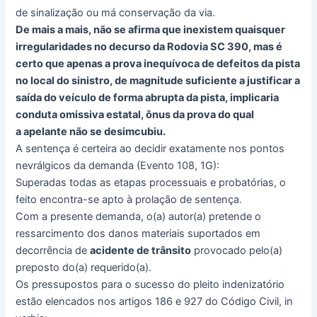
de sinalização ou má conservação da via.
De mais a mais, não se afirma que inexistem quaisquer
irregularidades no decurso da Rodovia SC 390, mas é
certo que apenas a prova inequívoca de defeitos da pista
no local do sinistro, de magnitude suficiente a justificar a
saída do veículo de forma abrupta da pista, implicaria
conduta omissiva estatal, ônus da prova do qual
a apelante não se desimcubiu.
A sentença é certeira ao decidir exatamente nos pontos
nevrálgicos da demanda (Evento 108, 1G):
Superadas todas as etapas processuais e probatórias, o
feito encontra-se apto à prolação de sentença.
Com a presente demanda, o(a) autor(a) pretende o
ressarcimento dos danos materiais suportados em
decorrência de
acidente de trânsito
provocado pelo(a)
preposto do(a) requerido(a).
Os pressupostos para o sucesso do pleito indenizatório
estão elencados nos artigos 186 e 927 do Código Civil, in