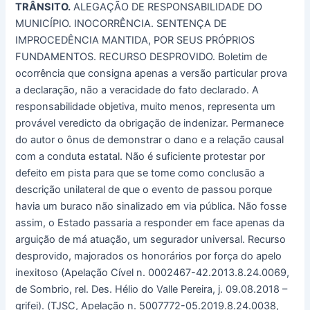
TRÂNSITO.
ALEGAÇÃO DE RESPONSABILIDADE DO
MUNICÍPIO. INOCORRÊNCIA. SENTENÇA DE
IMPROCEDÊNCIA MANTIDA, POR SEUS PRÓPRIOS
FUNDAMENTOS. RECURSO DESPROVIDO. Boletim de
ocorrência que consigna apenas a versão particular prova
a declaração, não a veracidade do fato declarado. A
responsabilidade objetiva, muito menos, representa um
provável veredicto da obrigação de indenizar. Permanece
do autor o ônus de demonstrar o dano e a relação causal
com a conduta estatal. Não é suficiente protestar por
defeito em pista para que se tome como conclusão a
descrição unilateral de que o evento de passou porque
havia um buraco não sinalizado em via pública. Não fosse
assim, o Estado passaria a responder em face apenas da
arguição de má atuação, um segurador universal. Recurso
desprovido, majorados os honorários por força do apelo
inexitoso (Apelação Cível n. 0002467-42.2013.8.24.0069,
de Sombrio, rel. Des. Hélio do Valle Pereira, j. 09.08.2018 –
grifei). (TJSC, Apelação n. 5007772-05.2019.8.24.0038,