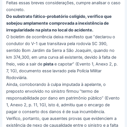
Feitas essas breves considerações, cumpre analisar o caso
concreto.
Do substrato fático-probatório coligido, verifico que
sobejou amplamente comprovada a inexistência de
irregularidade na pista no local do acidente.
O boletim de ocorrência deixa manifesto que “declarou o
condutor do V-1 que transitava pela rodovia SC 390,
sentido Bom Jardim da Serra a São Joaquim, quando no
km 374,300, em uma curva ali existente, devido à falta de
freio, veio a sair de
pista
e capotar” (Evento 1, Anexo 2, p.
7, 1G), documento esse lavrado pela Polícia Militar
Rodoviária.
Ainda, corroborando à culpa imputada à apelante, o
preposto envolvido no sinistro firmou “termo de
responsabilidade por dano em patrimônio público” (Evento
1, Anexo 2, p. 11, 1G), isto é, admitiu que o encargo de
pagar o conserto dos danos é de sua incumbência.
Verifico, portanto, que ausentes provas que evidenciem a
existência de nexo de causalidade entre o sinistro e a falta