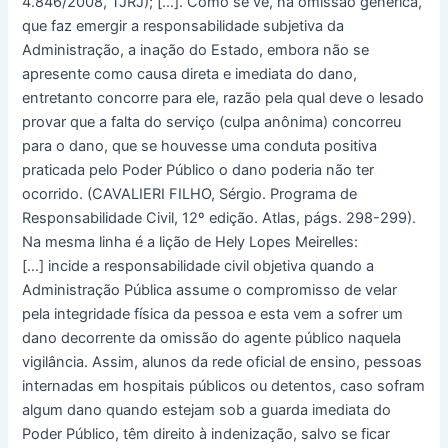
4.846/2008, TJRJ); […]. Como se vê, na omissão genérica,
que faz emergir a responsabilidade subjetiva da
Administração, a inação do Estado, embora não se
apresente como causa direta e imediata do dano,
entretanto concorre para ele, razão pela qual deve o lesado
provar que a falta do serviço (culpa anônima) concorreu
para o dano, que se houvesse uma conduta positiva
praticada pelo Poder Público o dano poderia não ter
ocorrido. (CAVALIERI FILHO, Sérgio. Programa de
Responsabilidade Civil, 12º edição. Atlas, págs. 298-299).
Na mesma linha é a lição de Hely Lopes Meirelles:
[…] incide a responsabilidade civil objetiva quando a
Administração Pública assume o compromisso de velar
pela integridade física da pessoa e esta vem a sofrer um
dano decorrente da omissão do agente público naquela
vigilância. Assim, alunos da rede oficial de ensino, pessoas
internadas em hospitais públicos ou detentos, caso sofram
algum dano quando estejam sob a guarda imediata do
Poder Público, têm direito à indenização, salvo se ficar