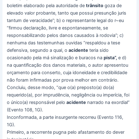
boletim elaborado pela autoridade de
trânsito
goza de
elevado valor probante, tanto que possui presunção juris
tantum de veracidade”; b) o representante legal do r~eu
“firmou declaração, livre e espontaneamente, se
responsabilizando pelos danos causados à rodovia”; c)
nenhuma das testemunhas ouvidas “respaldou a tese
defensiva, segundo a qual, o
acidente
teria sido
ocasionado pela má sinalização e buracos na
pista”,
e d)
na quantificação dos danos materiais, o autor apresentou
orçamento para conserto, cuja idoneidade e credibilidade
não foram infirmadas por prova melhor em contrário.
Concluiu, desse modo, “que o(a) preposto(a) do(a)
requerido(a), por imprudência, negligência ou imperícia, foi
o único(a) responsável pelo
acidente
narrado na exordial”
(Evento 108, 1G).
Inconformada, a parte insurgente recorreu (Evento 116,
1G).
Primeiro, a recorrente pugna pelo afastamento do dever