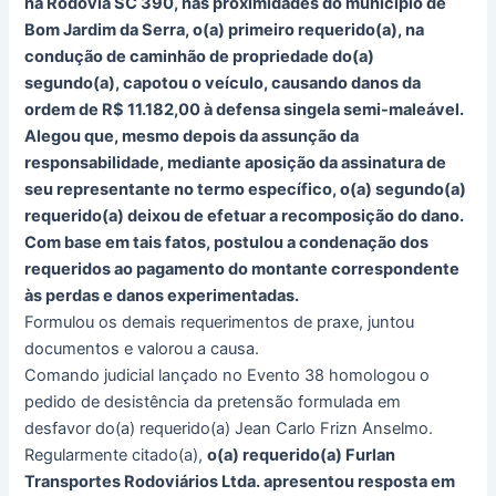
na Rodovia SC 390, nas proximidades do município de
Bom Jardim da Serra, o(a) primeiro requerido(a), na
condução de caminhão de propriedade do(a)
segundo(a), capotou o veículo, causando danos da
ordem de R$ 11.182,00 à defensa singela semi-maleável.
Alegou que, mesmo depois da assunção da
responsabilidade, mediante aposição da assinatura de
seu representante no termo específico, o(a) segundo(a)
requerido(a) deixou de efetuar a recomposição do dano.
Com base em tais fatos, postulou a condenação dos
requeridos ao pagamento do montante correspondente
às perdas e danos experimentadas.
Formulou os demais requerimentos de praxe, juntou
documentos e valorou a causa.
Comando judicial lançado no Evento 38 homologou o
pedido de desistência da pretensão formulada em
desfavor do(a) requerido(a) Jean Carlo Frizn Anselmo.
Regularmente citado(a),
o(a) requerido(a) Furlan
Transportes Rodoviários Ltda. apresentou resposta em