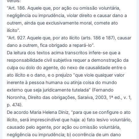
verbis:
“Art. 186. Aquele que, por ação ou omissão voluntária,
negligência ou imprudência, violar direito e causar dano a
outrem, ainda que exclusivamente moral, comete ato
ilícito”.
“Art. 927. Aquele que, por ato ilícito (arts. 186 e 187), causar
dano a outrem, fica obrigado a repará-lo”.
Da leitura dos textos acima transcritos infere-se que a
responsabilidade civil subjetiva requer a demonstração da
culpa ou dolo do agente, do nexo de causalidade entre o
ato ilícito e o dano, e o prejuízo “que viole qualquer valor
inerente à pessoa humana ou atinja coisa do mundo
externo que seja juridicamente tutelada” (Fernando
Noronha, Direito das obrigações, Saraiva, 2003, 1ª ed., v. 1,
p. 474).
De acordo Maria Helena Diniz, “para que se configure o ato
ilícito, será imprescindível que haja: a) fato lesivo voluntário,
causado pelo agente, por ação ou omissão voluntária,
negligência ou imprudência; b) ocorrência de um dano