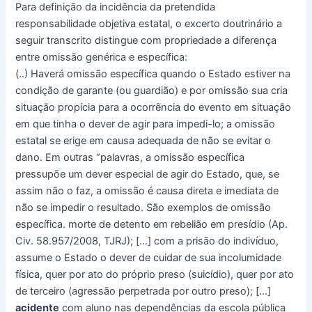
Para definição da incidência da pretendida
responsabilidade objetiva estatal, o excerto doutrinário a
seguir transcrito distingue com propriedade a diferença
entre omissão genérica e específica:
(..) Haverá omissão específica quando o Estado estiver na
condição de garante (ou guardião) e por omissão sua cria
situação propícia para a ocorrência do evento em situação
em que tinha o dever de agir para impedi-lo; a omissão
estatal se erige em causa adequada de não se evitar o
dano. Em outras “palavras, a omissão específica
pressupõe um dever especial de agir do Estado, que, se
assim não o faz, a omissão é causa direta e imediata de
não se impedir o resultado. São exemplos de omissão
específica. morte de detento em rebelião em presídio (Ap.
Civ. 58.957/2008, TJRJ); […] com a prisão do indivíduo,
assume o Estado o dever de cuidar de sua incolumidade
física, quer por ato do próprio preso (suicídio), quer por ato
de terceiro (agressão perpetrada por outro preso); […]
acidente
com aluno nas dependências da escola pública