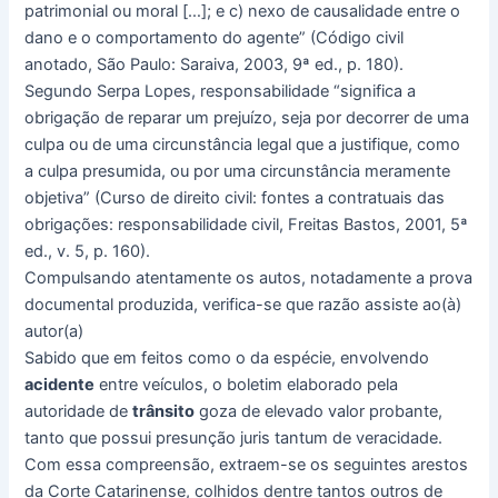
patrimonial ou moral […]; e c) nexo de causalidade entre o
dano e o comportamento do agente” (Código civil
anotado, São Paulo: Saraiva, 2003, 9ª ed., p. 180).
Segundo Serpa Lopes, responsabilidade “significa a
obrigação de reparar um prejuízo, seja por decorrer de uma
culpa ou de uma circunstância legal que a justifique, como
a culpa presumida, ou por uma circunstância meramente
objetiva” (Curso de direito civil: fontes a contratuais das
obrigações: responsabilidade civil, Freitas Bastos, 2001, 5ª
ed., v. 5, p. 160).
Compulsando atentamente os autos, notadamente a prova
documental produzida, verifica-se que razão assiste ao(à)
autor(a)
Sabido que em feitos como o da espécie, envolvendo
acidente
entre veículos, o boletim elaborado pela
autoridade de
trânsito
goza de elevado valor probante,
tanto que possui presunção juris tantum de veracidade.
Com essa compreensão, extraem-se os seguintes arestos
da Corte Catarinense, colhidos dentre tantos outros de