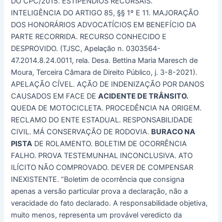
DO CPC/2015. ESTIPÊNDIOS RECURSAIS.
INTELIGÊNCIA DO ARTIGO 85, §§ 1º E 11. MAJORAÇÃO
DOS HONORÁRIOS ADVOCATÍCIOS EM BENEFÍCIO DA
PARTE RECORRIDA. RECURSO CONHECIDO E
DESPROVIDO. (TJSC, Apelação n. 0303564-
47.2014.8.24.0011, rela. Desa. Bettina Maria Maresch de
Moura, Terceira Câmara de Direito Público, j. 3-8-2021).
APELAÇÃO CÍVEL. AÇÃO DE INDENIZAÇÃO POR DANOS
CAUSADOS EM FACE DE
ACIDENTE DE TRÂNSITO.
QUEDA DE MOTOCICLETA. PROCEDÊNCIA NA ORIGEM.
RECLAMO DO ENTE ESTADUAL. RESPONSABILIDADE
CIVIL. MÁ CONSERVAÇÃO DE RODOVIA.
BURACO NA
PISTA
DE ROLAMENTO. BOLETIM DE OCORRÊNCIA
FALHO. PROVA TESTEMUNHAL INCONCLUSIVA. ATO
ILÍCITO NÃO COMPROVADO. DEVER DE COMPENSAR
INEXISTENTE. “Boletim de ocorrência que consigna
apenas a versão particular prova a declaração, não a
veracidade do fato declarado. A responsabilidade objetiva,
muito menos, representa um provável veredicto da