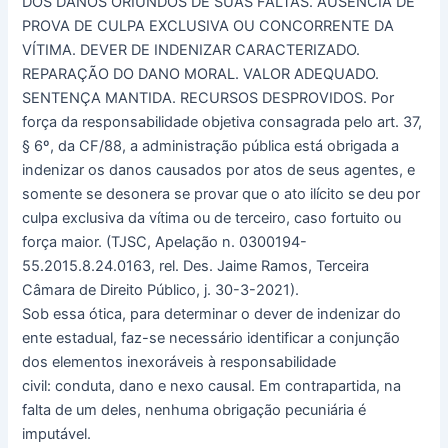
DOS DANOS ORIUNDOS DE SUAS FALTAS. AUSÊNCIA DE
PROVA DE CULPA EXCLUSIVA OU CONCORRENTE DA
VÍTIMA. DEVER DE INDENIZAR CARACTERIZADO.
REPARAÇÃO DO DANO MORAL. VALOR ADEQUADO.
SENTENÇA MANTIDA. RECURSOS DESPROVIDOS. Por
força da responsabilidade objetiva consagrada pelo art. 37,
§ 6º, da CF/88, a administração pública está obrigada a
indenizar os danos causados por atos de seus agentes, e
somente se desonera se provar que o ato ilícito se deu por
culpa exclusiva da vítima ou de terceiro, caso fortuito ou
força maior. (TJSC, Apelação n. 0300194-
55.2015.8.24.0163, rel. Des. Jaime Ramos, Terceira
Câmara de Direito Público, j. 30-3-2021).
Sob essa ótica, para determinar o dever de indenizar do
ente estadual, faz-se necessário identificar a conjunção
dos elementos inexoráveis à responsabilidade
civil: conduta, dano e nexo causal. Em contrapartida, na
falta de um deles, nenhuma obrigação pecuniária é
imputável.