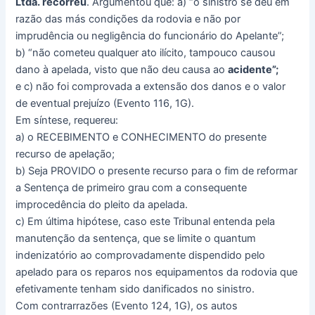
Ltda. recorreu
. Argumentou que: a) “o sinistro se deu em
razão das más condições da rodovia e não por
imprudência ou negligência do funcionário do Apelante”;
b) “não cometeu qualquer ato ilícito, tampouco causou
dano à apelada, visto que não deu causa ao
acidente”;
e c) não foi comprovada a extensão dos danos e o valor
de eventual prejuízo (Evento 116, 1G).
Em síntese, requereu:
a) o RECEBIMENTO e CONHECIMENTO do presente
recurso de apelação;
b) Seja PROVIDO o presente recurso para o fim de reformar
a Sentença de primeiro grau com a consequente
improcedência do pleito da apelada.
c) Em última hipótese, caso este Tribunal entenda pela
manutenção da sentença, que se limite o quantum
indenizatório ao comprovadamente dispendido pelo
apelado para os reparos nos equipamentos da rodovia que
efetivamente tenham sido danificados no sinistro.
Com contrarrazões (Evento 124, 1G), os autos