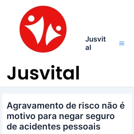
Ir
para
o
conteúdo
Jusvit
al
Main
Men
Agravamento de risco não é
motivo para negar seguro
de acidentes pessoais