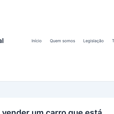
al
Início
Quem somos
Legislação
T
vender um carro que está