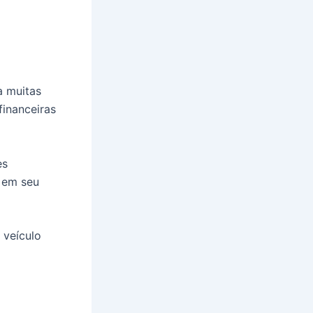
a muitas
financeiras
es
a em seu
 veículo