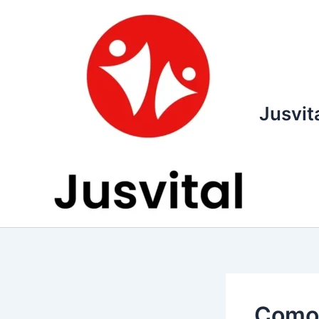
Ir
para
o
conteúdo
Jusvit
Como 