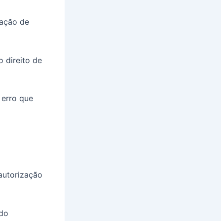
ração de
o direito de
 erro que
 autorização
ndo