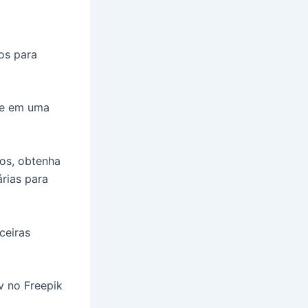
os para
o e em uma
tos, obtenha
rias para
ceiras
v no Freepik