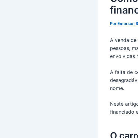
finan
Por
Emerson 
A venda de 
pessoas, ma
envolvidas 
A falta de 
desagradáve
nome.
Neste artig
financiado 
O carr