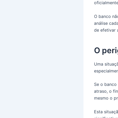
oficialmente
O banco não
análise cad
de efetivar 
O peri
Uma situaçã
especialmen
Se o banco 
atraso, o f
mesmo o pró
Esta situaç