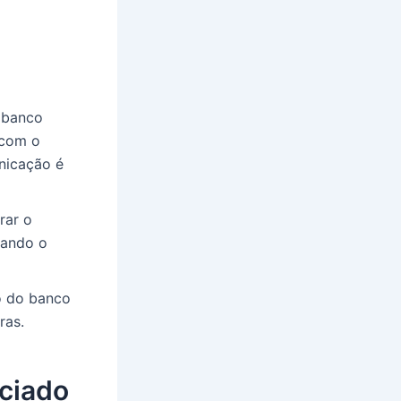
 banco
 com o
nicação é
rar o
cando o
o do banco
ras.
ciado