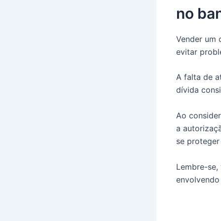
no ba
Vender um c
evitar prob
A falta de 
dívida cons
Ao consider
a autorizaç
se proteger
Lembre-se, 
envolvendo 