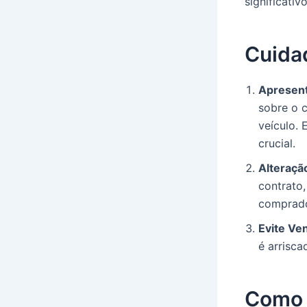
significativo
Cuida
Apresent
sobre o 
veículo.
crucial.
Alteraçã
contrato,
comprado
Evite Ve
é arrisca
Como 