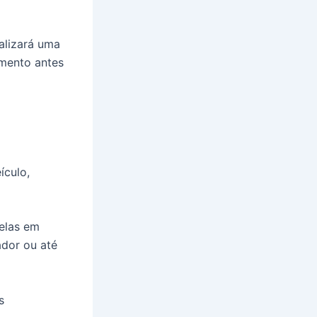
alizará uma
amento antes
ículo,
elas em
ador ou até
s