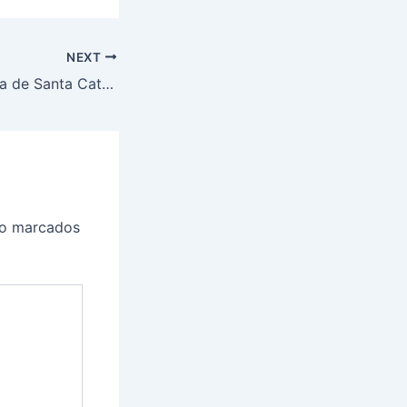
NEXT
Tribunal de Justiça de Santa Catarina mantém condenação por “golpe do bilhete” aplicado a idosa
ão marcados