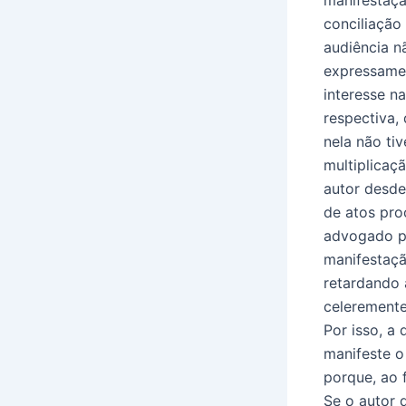
conciliação
audiência n
expressamen
interesse n
respectiva,
nela não ti
multiplicaç
autor desde
de atos pro
advogado pa
manifestaçã
retardando 
celeremente
Por isso, a
manifeste o
porque, ao 
Se o autor 