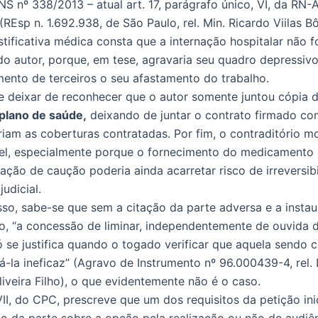
NS nº 338/2013 – atual art. 17, parágrafo único, VI, da RN-
REsp n. 1.692.938, de São Paulo, rel. Min. Ricardo Viilas B
stificativa médica consta que a internação hospitalar não f
do autor, porque, em tese, agravaria seu quadro depressivo
ento de terceiros o seu afastamento do trabalho.
 deixar de reconhecer que o autor somente juntou cópia 
plano de saúde,
deixando de juntar o contrato firmado co
riam as coberturas contratadas. Por fim, o contraditório m
el, especialmente porque o fornecimento do medicamento
tação de caução poderia ainda acarretar risco de irreversib
udicial.
sso, sabe-se que sem a citação da parte adversa e a insta
io, “a concessão de liminar, independentemente de ouvida 
ó se justifica quando o togado verificar que aquela sendo c
á-la ineficaz” (Agravo de Instrumento nº 96.000439-4, rel. 
liveira Filho), o que evidentemente não é o caso.
VII, do CPC, prescreve que um dos requisitos da petição inic
o da parte sobre a opção pela realização ou não de audiê