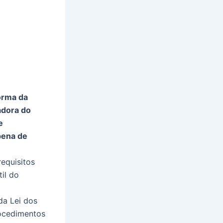
orma da
adora do
e
pena de
requisitos
til do
da Lei dos
rocedimentos