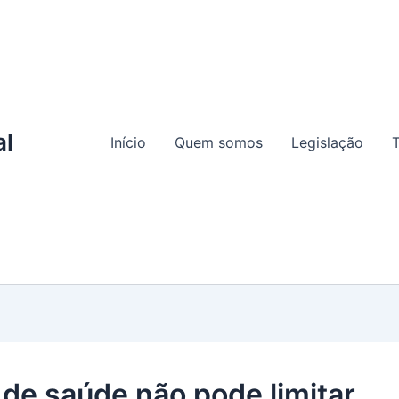
al
Início
Quem somos
Legislação
T
 de saúde não pode limitar