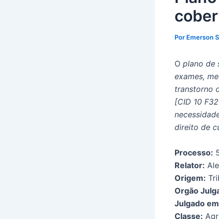
cober
Por
Emerson 
O
plano de 
exames, med
transtorno 
[CID 10 F32
necessidade
direito de c
Processo:
5
Relator:
Ale
Origem:
Tri
Orgão Julg
Julgado em
Classe:
Agr