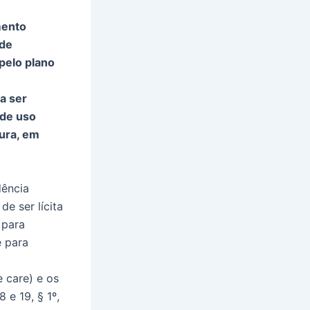
mento
 de
pelo plano
a ser
 de uso
ura, em
dência
e ser lícita
 para
e para
e care) e os
 e 19, § 1º,