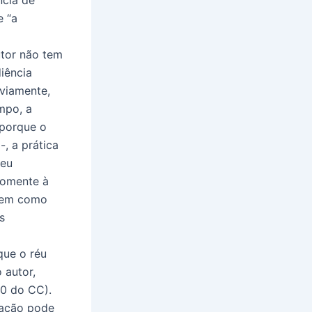
e “a
utor não tem
iência
bviamente,
empo, a
 porque o
-, a prática
seu
somente à
 bem como
s
que o réu
 autor,
40 do CC).
iação pode