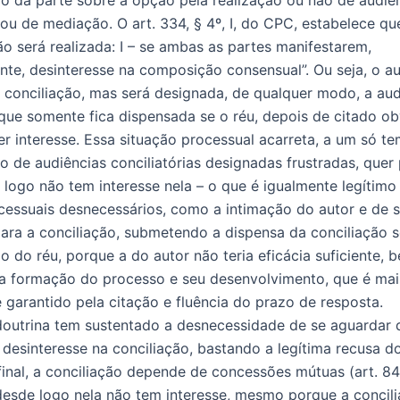
 ou de mediação. O art. 334, § 4º, I, do CPC, estabelece qu
ão será realizada: I – se ambas as partes manifestarem,
te, desinteresse na composição consensual”. Ou seja, o a
a conciliação, mas será designada, de qualquer modo, a aud
 que somente fica dispensada se o réu, depois de citado o
ver interesse. Essa situação processual acarreta, a um só t
ão de audiências conciliatórias designadas frustradas, quer
 logo não tem interesse nela – o que é igualmente legítimo 
cessuais desnecessários, como a intimação do autor e de 
ra a conciliação, submetendo a dispensa da conciliação 
o do réu, porque a do autor não teria eficácia suficiente,
a formação do processo e seu desenvolvimento, que é mai
 garantido pela citação e fluência do prazo de resposta.
 doutrina tem sustentado a desnecessidade de se aguardar 
 desinteresse na conciliação, bastando a legítima recusa do
final, a conciliação depende de concessões mútuas (art. 8
desde logo nela não tem interesse, mesmo porque a concil