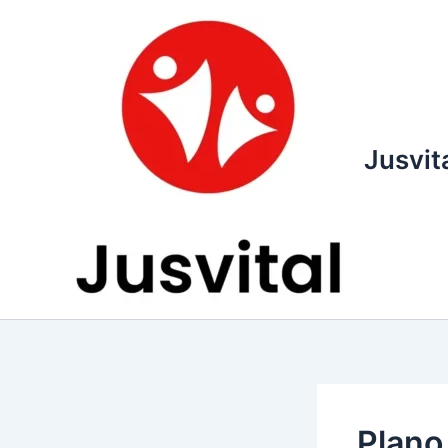
Ir
para
o
conteúdo
Jusvit
Plano