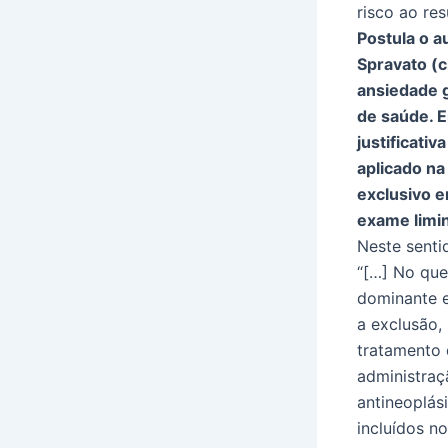
risco ao res
Postula o a
Spravato (c
ansiedade g
de saúde. E
justificati
aplicado na
exclusivo e
exame limin
Neste senti
“[…] No que
dominante e
a exclusão,
tratamento d
administra
antineoplás
incluídos no