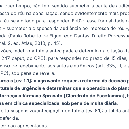
ualquer tempo, não tem sentido submeter a pauta de audiê
essa do réu na conciliação, sendo evidentemente mais pro
o réu seja citado para responder. Então, essa formalidade r
e – submeter a dispensa da audiência ao interesse do réu 
ada (Paulo Roberto de Figueiredo Dantas, Direito Processu
al. 2. ed. Atlas, 2010, p. 45).
azões, indefiro a tutela antecipada e determino a citação d
t. 247, caput, do CPC), para responder no prazo de 15 dias,
viso de recebimento aos autos eletrônicos (art. 335, III, e ar
C), sob pena de revelia.
rsais [ev. 1.1]: o agravante requer a reforma da decisão 
tutela de urgência e determinar que a operadora do plan
 forneça o fármaco Spravato [Cloridrato de Escetamina]
es em clínica especializada, sob pena de multa diária.
eito suspensivo/antecipação de tutela [ev. 6.1]: a tutela a
 deferida.
es: não apresentadas.