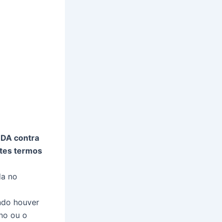
UDA contra
tes termos
da no
ndo houver
no ou o