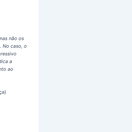
mas não os
. No caso, o
pressivo
dica a
nto ao
ça)