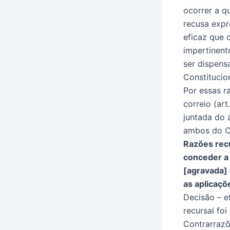
ocorrer a q
recusa expr
eficaz que 
impertinent
ser dispens
Constitucion
Por essas r
correio (ar
juntada do a
ambos do CP
Razões recu
conceder a 
[agravada]
as aplicaçõ
Decisão – ef
recursal foi
Contrarrazõ