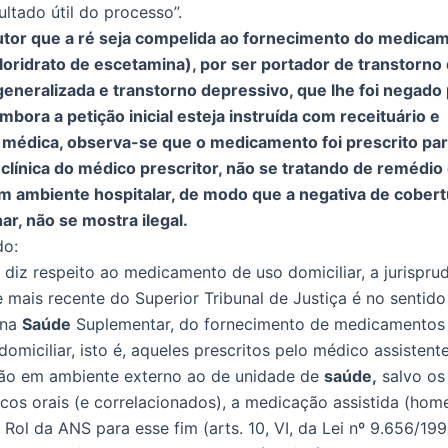
ultado útil do processo”.
utor que a ré seja compelida ao fornecimento do medica
loridrato de escetamina), por ser portador de transtorno
eneralizada e transtorno depressivo, que lhe foi negado 
mbora a petição inicial esteja instruída com receituário e
va médica, observa-se que o medicamento foi prescrito par
 clínica do médico prescritor, não se tratando de remédio
m ambiente hospitalar, de modo que a negativa de cobert
ar, não se mostra ilegal.
do:
 diz respeito ao medicamento de uso domiciliar, a jurispru
 mais recente do Superior Tribunal de Justiça é no sentido d
 na
Saúde
Suplementar, do fornecimento de medicamentos
omiciliar, isto é, aqueles prescritos pelo médico assistent
ção em ambiente externo ao de unidade de
saúde,
salvo os
icos orais (e correlacionados), a medicação assistida (hom
 Rol da ANS para esse fim (arts. 10, VI, da Lei nº 9.656/1998