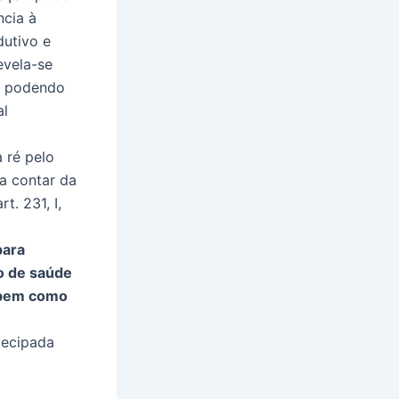
ncia à
dutivo e
evela-se
-, podendo
al
a ré pelo
 a contar da
t. 231, I,
para
o de saúde
, bem como
ntecipada