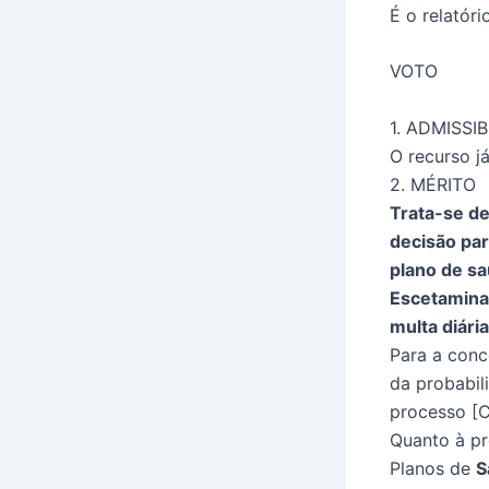
É o relatório
VOTO
1. ADMISSI
O recurso já
2. MÉRITO
Trata-se de
decisão par
plano de sa
Escetamina]
multa diária
Para a conc
da probabil
processo [C
Quanto à pro
Planos de
S