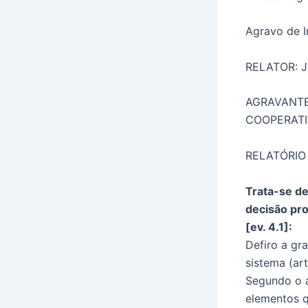
Agravo de 
RELATOR: 
AGRAVANTE
COOPERATI
RELATÓRIO
Trata-se d
decisão pr
[ev. 4.1]:
Defiro a gra
sistema (ar
Segundo o a
elementos q