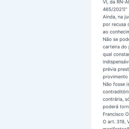
VI, da RN-A
465/2021)” (
Ainda, na ju
por recusa 
ao conhecim
Não se pode
carteira do
qual consta
indispensáv
prévia pres
provimento j
Não fosse i
contraditór
contrária, s
poderá torn
Francisco O
O art. 319, 
manifestaçã