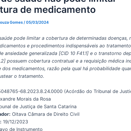
tura de medicamento
Souza Gomes
/
05/03/2024
saúde pode limitar a cobertura de determinadas doenças, 
icamentos e procedimentos indispensáveis ao tratamento
de ansiedade generalizada [CID 10 F41.1] e o transtorno de
.2] possuem cobertura contratual e a requisição médica in
 dos medicamentos, razão pela qual há probabilidade qua
ustear o tratamento.
048765-68.2023.8.24.0000 (Acórdão do Tribunal de Justi
xandre Morais da Rosa
bunal de Justiça de Santa Catarina
ador:
Oitava Câmara de Direito Civil
:
19/12/2023
avo de Instrumento