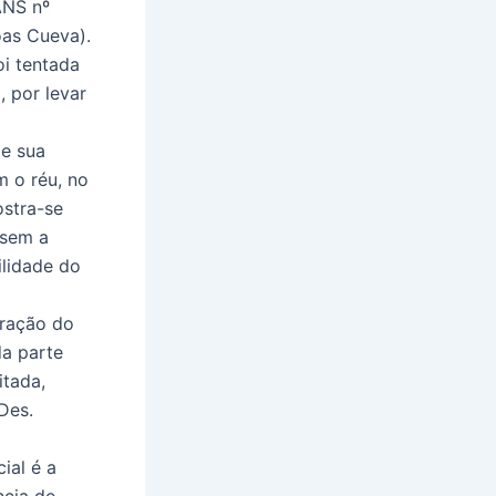
ANS nº
ôas Cueva).
oi tentada
, por levar
de sua
m o réu, no
ostra-se
 sem a
ilidade do
uração do
da parte
itada,
Des.
ial é a
ncia de