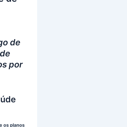
go de
 de
os por
aúde
e os planos