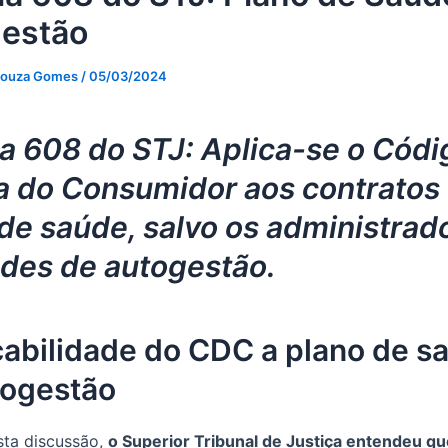
estão
Souza Gomes
/
05/03/2024
a 608 do STJ: Aplica-se o Códi
a do Consumidor aos contratos
de saúde, salvo os administrad
ades de autogestão.
cabilidade do CDC a plano de s
togestão
sta discussão,
o Superior Tribunal de Justiça entendeu qu