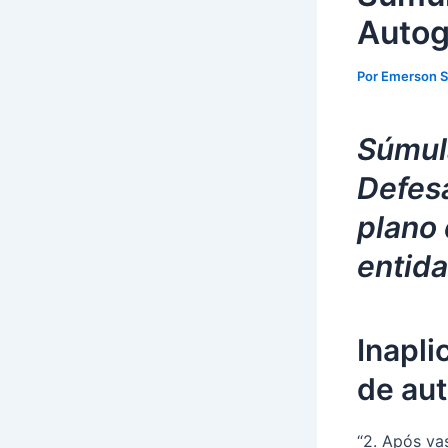
Autog
Por
Emerson 
Súmul
Defes
plano 
entid
Inapli
de au
“2. Após va