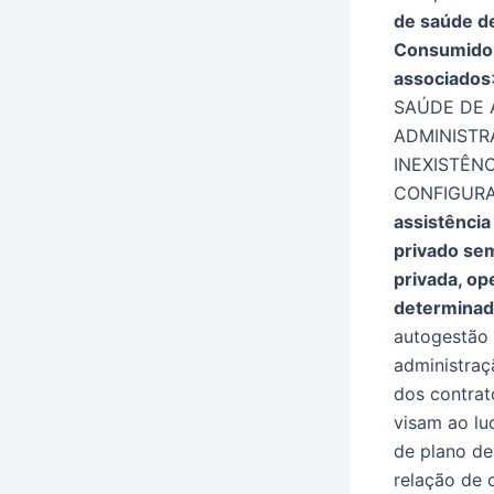
de saúde d
Consumidor
associados
SAÚDE DE 
ADMINISTR
INEXISTÊN
CONFIGURA
assistência
privado sem
privada, op
determinado
autogestão 
administraç
dos contrat
visam ao lu
de plano de
relação de 