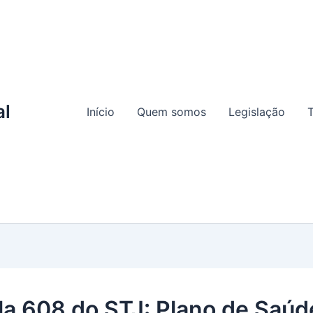
al
Início
Quem somos
Legislação
T
a 608 do STJ: Plano de Saúd