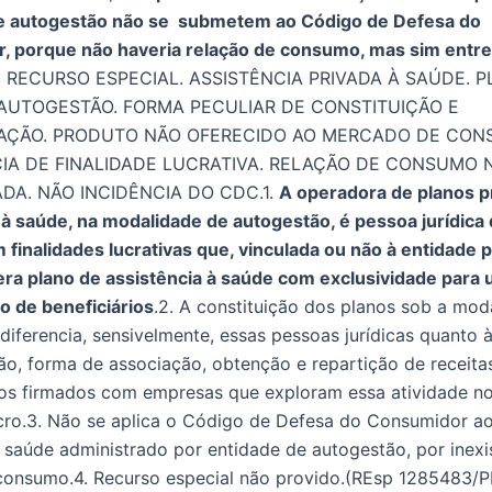
e autogestão não se submetem ao Código de Defesa do
, porque não haveria relação de consumo, mas sim entre
: RECURSO ESPECIAL. ASSISTÊNCIA PRIVADA À SAÚDE. 
AUTOGESTÃO. FORMA PECULIAR DE CONSTITUIÇÃO E
AÇÃO. PRODUTO NÃO OFERECIDO AO MERCADO DE CON
CIA DE FINALIDADE LUCRATIVA. RELAÇÃO DE CONSUMO 
DA. NÃO INCIDÊNCIA DO CDC.1.
A operadora de planos p
 à saúde, na modalidade de autogestão, é pessoa jurídica 
 finalidades lucrativas que, vinculada ou não à entidade p
era plano de assistência à saúde com exclusividade para 
 de beneficiários
.2. A constituição dos planos sob a mod
diferencia, sensivelmente, essas pessoas jurídicas quanto 
ão, forma de associação, obtenção e repartição de receitas
os firmados com empresas que exploram essa atividade n
cro.3. Não se aplica o Código de Defesa do Consumidor ao
 saúde administrado por entidade de autogestão, por inexi
consumo.4. Recurso especial não provido.(REsp 1285483/PB