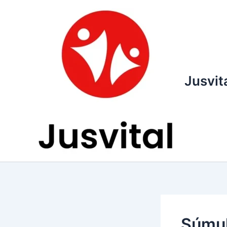
Ir
para
o
conteúdo
Jusvit
Súmul