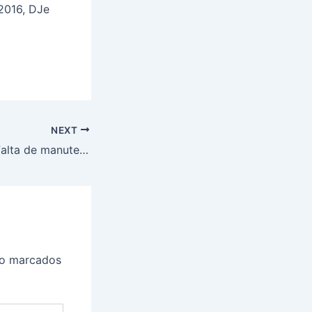
2016, DJe
NEXT
Plano de Saúde: Falta de manutenção de vínculo com entidade de classe
ão marcados