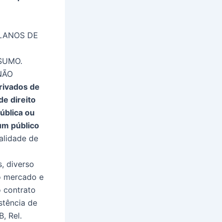
PLANOS DE
SUMO.
NÃO
rivados de
de direito
ública ou
um público
alidade de
à
, diverso
o mercado e
 contrato
stência de
, Rel.