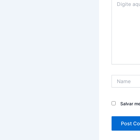
aqui...
Name
Salvar m