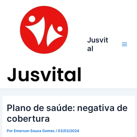
Ir
para
o
conteúdo
Jusvit
al
Main
Men
Plano de saúde: negativa de
cobertura
Por
Emerson Souza Gomes
/
03/03/2024