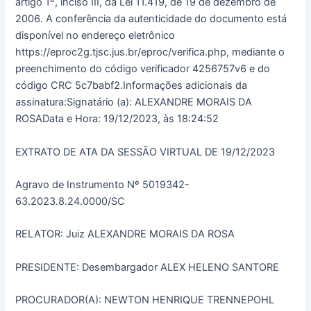
artigo 1º, inciso III, da Lei 11.419, de 19 de dezembro de
2006. A conferência da autenticidade do documento está
disponível no endereço eletrônico
https://eproc2g.tjsc.jus.br/eproc/verifica.php, mediante o
preenchimento do código verificador 4256757v6 e do
código CRC 5c7babf2.Informações adicionais da
assinatura:Signatário (a): ALEXANDRE MORAIS DA
ROSAData e Hora: 19/12/2023, às 18:24:52
EXTRATO DE ATA DA SESSÃO VIRTUAL DE 19/12/2023
Agravo de Instrumento Nº 5019342-
63.2023.8.24.0000/SC
RELATOR: Juiz ALEXANDRE MORAIS DA ROSA
PRESIDENTE: Desembargador ALEX HELENO SANTORE
PROCURADOR(A): NEWTON HENRIQUE TRENNEPOHL