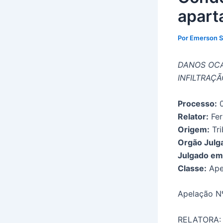
apart
Por
Emerson 
DANOS OCA
INFILTRAÇ
Processo:
0
Relator:
Fer
Origem:
Tri
Orgão Julg
Julgado em
Classe:
Ape
Apelação N
RELATORA: