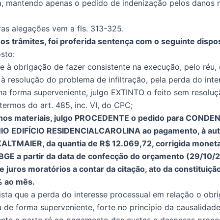
da, mantendo apenas o pedido de indenização pelos danos m
ras alegações vem a fls. 313-325.
os trâmites, foi proferida sentença com o seguinte dispos
osto:
te à obrigação de fazer consistente na execução, pelo réu,
 à resolução do problema de infiltração, pela perda do inte
na forma superveniente, julgo EXTINTO o feito sem resolu
 termos do art. 485, inc. VI, do CPC;
anos materiais, julgo PROCEDENTE o pedido para CONDE
O EDIFÍCIO RESIDENCIALCAROLINA ao pagamento, à aut
LTMAIER, da quantia de R$ 12.069,72, corrigida monet
BGE a partir da data de confecção do orçamento (29/10/2
e juros moratórios a contar da citação, ato da constituiç
1% ao mês.
sta que a perda do interesse processual em relação o obr
u de forma superveniente, forte no princípio da causalida
nte a parte ré ao pagamento das custas e despesas proce