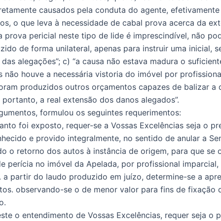
iretamente causados pela conduta do agente, efetivamente
s, o que leva à necessidade de cabal prova acerca da ex
“a prova pericial neste tipo de lide é imprescindível, não 
ido de forma unilateral, apenas para instruir uma inicial, 
 das alegações”; c) “a causa não estava madura o suficient
s não houve a necessária vistoria do imóvel por profissiona
ram produzidos outros orçamentos capazes de balizar a 
 portanto, a real extensão dos danos alegados”.
gumentos, formulou os seguintes requerimentos:
anto foi exposto, requer-se a Vossas Excelências seja o pr
hecido e provido integralmente, no sentido de anular a Se
o o retorno dos autos à instância de origem, para que se 
e perícia no imóvel da Apelada, por profissional imparcial,
. a partir do laudo produzido em juízo, determine-se a apr
os. observando-se o de menor valor para fins de fixação
o.
este o entendimento de Vossas Excelências, requer seja o 