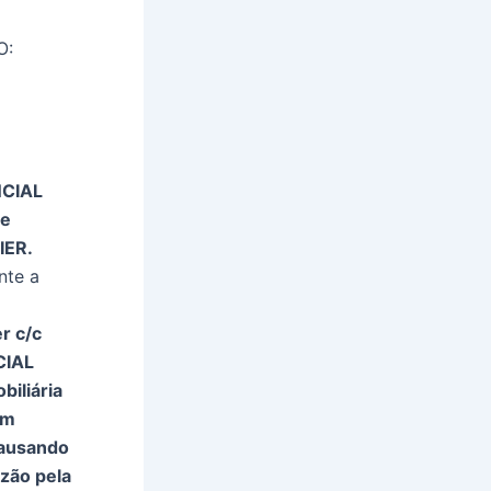
O:
NCIAL
de
IER.
nte a
r c/c
CIAL
iliária
om
causando
zão pela