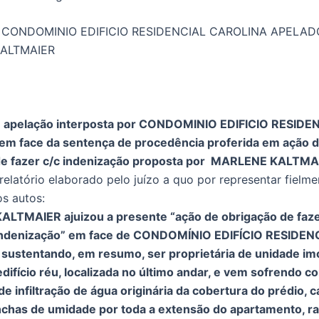
 CONDOMINIO EDIFICIO RESIDENCIAL CAROLINA APELAD
ALTMAIER
e apelação interposta por CONDOMINIO EDIFICIO RESIDE
m face da sentença de procedência proferida em ação 
de fazer c/c indenização proposta por MARLENE KALTMA
relatório elaborado pelo juízo a quo por representar fielme
os autos:
LTMAIER ajuizou a presente “ação de obrigação de faze
indenização” em face de CONDOMÍNIO EDIFÍCIO RESIDEN
ustentando, em resumo, ser proprietária de unidade imob
edifício réu, localizada no último andar, e vem sofrendo c
e infiltração de água originária da cobertura do prédio, 
nchas de umidade por toda a extensão do apartamento, ra