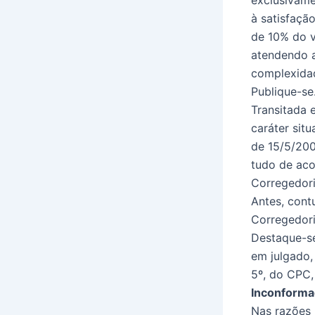
à satisfaçã
de 10% do v
atendendo a
complexida
Publique-se
Transitada 
caráter sit
de 15/5/200
tudo de aco
Corregedori
Antes, cont
Corregedori
Destaque-se
em julgado,
5º, do CPC,
Inconformad
Nas razões 