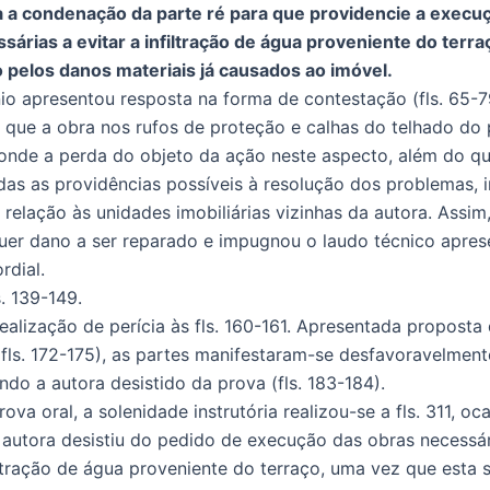
ia a condenação da parte ré para que providencie a execu
sárias a evitar a infiltração de água proveniente do terra
 pelos danos materiais já causados ao imóvel.
o apresentou resposta na forma de contestação (fls. 65-7
que a obra nos rufos de proteção e calhas do telhado do p
donde a perda do objeto da ação neste aspecto, além do q
as as providências possíveis à resolução dos problemas, i
relação às unidades imobiliárias vizinhas da autora. Assim
uer dano a ser reparado e impugnou o laudo técnico apre
ordial.
s. 139-149.
realização de perícia às fls. 160-161. Apresentada proposta
(fls. 172-175), as partes manifestaram-se desfavoravelment
endo a autora desistido da prova (fls. 183-184).
ova oral, a solenidade instrutória realizou-se a fls. 311, o
 autora desistiu do pedido de execução das obras necessár
iltração de água proveniente do terraço, uma vez que esta s