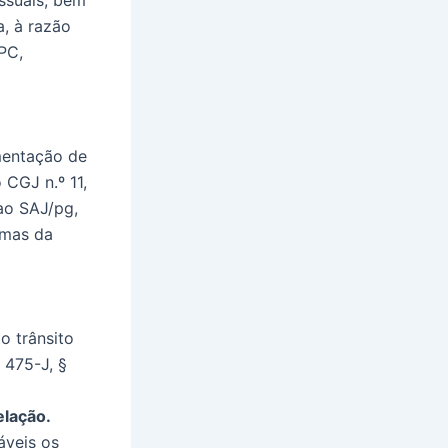
a, à razão
PC,
mentação de
 CGJ n.º 11,
ao SAJ/pg,
rmas da
o trânsito
 475-J, §
elação.
áveis os