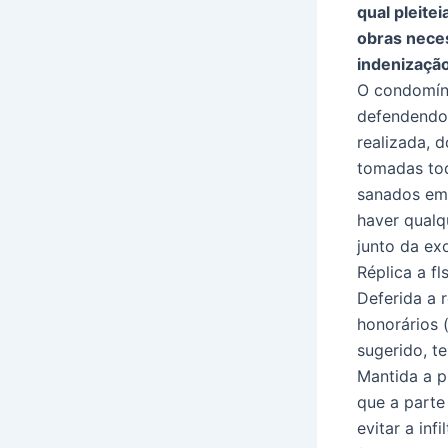
qual pleite
obras neces
indenização
O condomíni
defendendo 
realizada, 
tomadas tod
sanados em 
haver qualq
junto da ex
Réplica a fl
Deferida a 
honorários 
sugerido, t
Mantida a pr
que a parte
evitar a inf