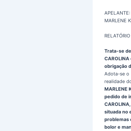
APELANTE:
MARLENE K
RELATÓRIO
Trata-se d
CAROLINA e
obrigação 
Adota-se o 
realidade d
MARLENE KA
pedido de 
CAROLINA, s
situada no 
problemas d
bolor e ma