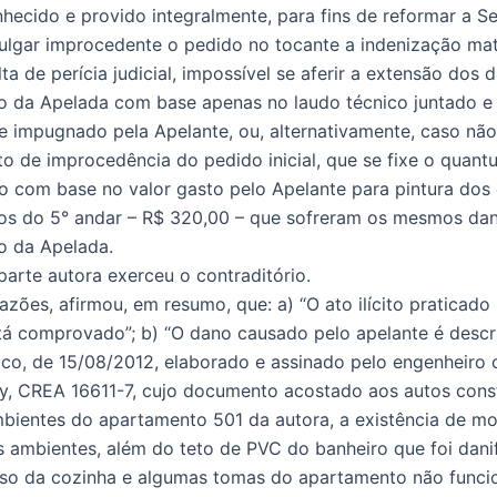
hecido e provido integralmente, para fins de reformar a S
julgar improcedente o pedido no tocante a indenização mate
lta de perícia judicial, impossível se aferir a extensão dos 
 da Apelada com base apenas no laudo técnico juntado e 
 impugnado pela Apelante, ou, alternativamente, caso não
o de improcedência do pedido inicial, que se fixe o quant
io com base no valor gasto pelo Apelante para pintura dos
os do 5° andar – R$ 320,00 – que sofreram os mesmos da
o da Apelada.
parte autora exerceu o contraditório.
azões, afirmou, em resumo, que: a) “O ato ilícito praticado
tá comprovado”; b) “O dano causado pelo apelante é descr
co, de 15/08/2012, elaborado e assinado pelo engenheiro c
y, CREA 16611-7, cujo documento acostado aos autos con
bientes do apartamento 501 da autora, a existência de mo
 ambientes, além do teto de PVC do banheiro que foi dani
so da cozinha e algumas tomas do apartamento não funci