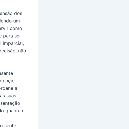
tensão dos
podendo um
servir como
e para ser
l imparcial,
decisão, não
esente
ntença,
ordene a
 às suas
esentação
 do quantum
presente