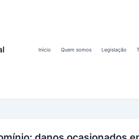
al
Início
Quem somos
Legislação
T
mínio: danos ocasionados 