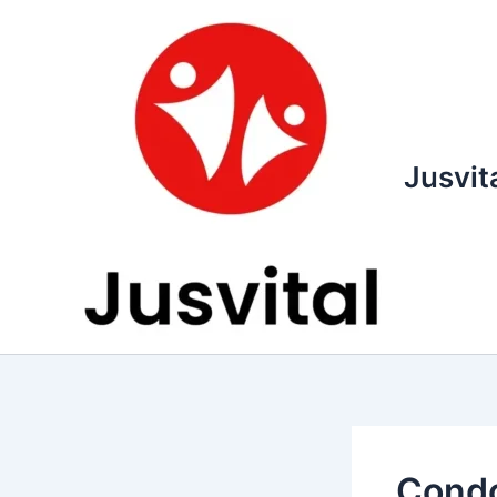
Ir
para
o
conteúdo
Jusvit
Condo