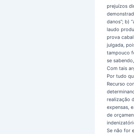
prejuízos d
demonstrado
danos”; b) 
laudo produz
prova cabal
julgada, poi
tampouco fo
se sabendo,
Com tais ar
Por tudo qu
Recurso con
determinand
realização d
expensas, e
de orçament
indenizatóri
Se não for 