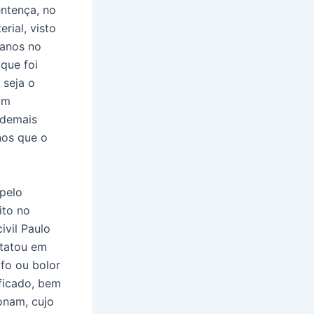
entença, no
rial, visto
danos no
que foi
 seja o
um
 demais
nos que o
 pelo
ito no
ivil Paulo
statou em
fo ou bolor
ficado, bem
onam, cujo