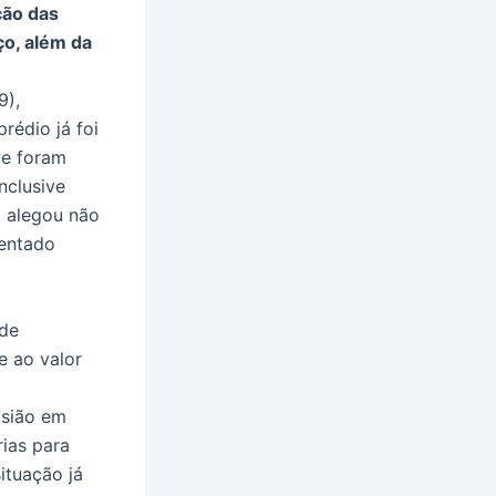
ção das
ço, além da
9),
rédio já foi
ue foram
nclusive
, alegou não
sentado
 de
e ao valor
casião em
ias para
ituação já