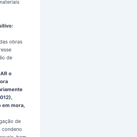
ateriais
itivo:
 das obras
resse
ção de
NAR o
ora
ariamente
012),
ão em mora,
igação de
de condeno
ssuais, bem