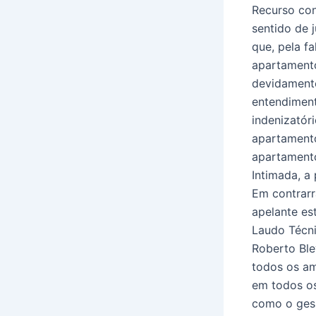
Recurso con
sentido de 
que, pela fa
apartamento
devidamente
entendiment
indenizatór
apartament
apartament
Intimada, a 
Em contrarr
apelante es
Laudo Técni
Roberto Ble
todos os am
em todos os
como o ges