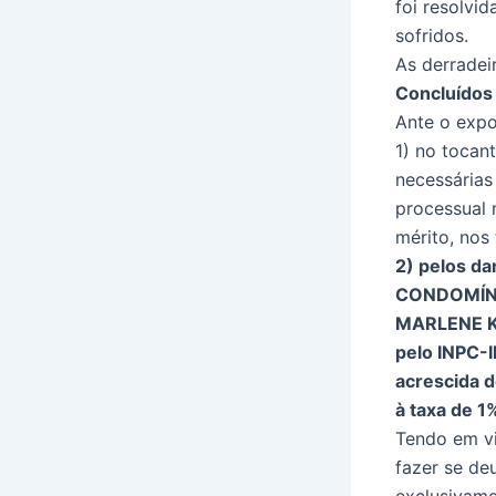
foi resolvi
sofridos.
As derradei
Concluídos 
Ante o exp
1) no tocan
necessárias
processual 
mérito, nos
2) pelos d
CONDOMÍNI
MARLENE KA
pelo INPC-I
acrescida d
à taxa de 
Tendo em vi
fazer se de
exclusivame