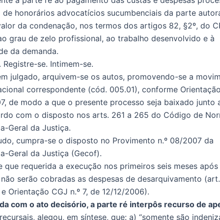
o de honorários advocatícios sucumbenciais da parte autor
alor da condenação, nos termos dos artigos 82, §2º, do C
o grau de zelo profissional, ao trabalho desenvolvido e à
de da demanda.
. Registre-se. Intimem-se.
em julgado, arquivem-se os autos, promovendo-se a movi
uacional correspondente (cód. 005.01), conforme Orientação
7, de modo a que o presente processo seja baixado junto 
rdo com o disposto nos arts. 261 a 265 do Código de No
a-Geral da Justiça.
udo, cumpra-se o disposto no Provimento n.º 08/2007 da
a-Geral da Justiça (Gecof).
 que requerida a execução nos primeiros seis meses após 
 não serão cobradas as despesas de desarquivamento (art.
 e Orientação CGJ n.º 7, de 12/12/2006).
a com o ato decisório, a parte ré interpôs recurso de ap
recursais, alegou, em síntese, que: a) “somente são indeniz