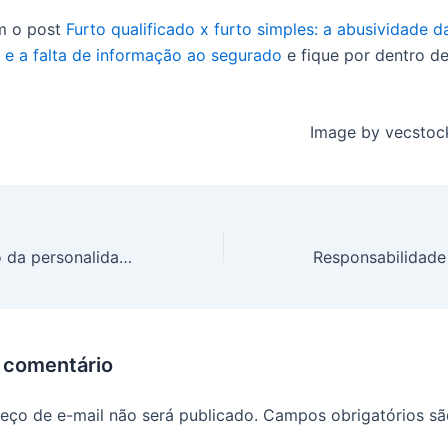
m o post
Furto qualificado x furto simples: a abusividade d
 e a falta de informação ao segurado
e fique por dentro d
Image
by
vecstoc
Desconsideração da personalidade jurídica no direito do consumidor
 comentário
eço de e-mail não será publicado.
Campos obrigatórios s