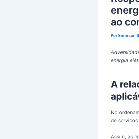
energ
ao co
Por
Emerson 
Adversidade
energia elé
A rela
aplicá
No ordename
de serviços
Assim, as c