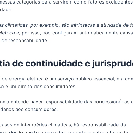
essas categorias para servirem como fatores excludentes
idade.
s climáticas, por exemplo, são intrínsecas à atividade de 
létrica
e, por isso, não configuram automaticamente causa
 de responsabilidade.
ia de continuidade e jurispru
 de energia elétrica é um serviço público essencial, e a co
ço é um direito dos consumidores.
ência entende haver responsabilidade das concessionárias 
r danos aos consumidores.
sos de intempéries climáticas, há responsabilidade da
ria, desde que haja nexo de causalidade entre a falha da