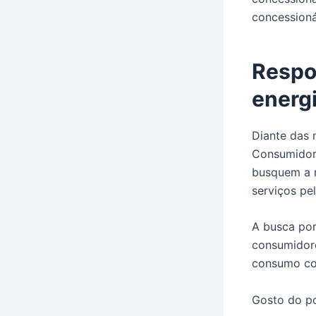
concessioná
Respo
energi
Diante das 
Consumidor,
busquem a r
serviços pel
A busca por
consumidore
consumo co
Gosto do po