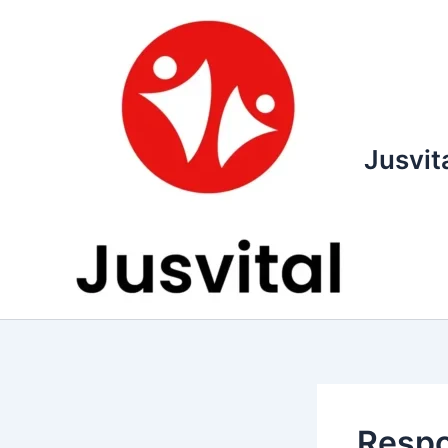
Ir
para
o
conteúdo
Jusvit
Respo