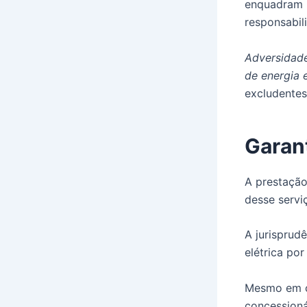
enquadram n
responsabil
Adversidade
de energia e
excludentes
Garant
A prestação
desse servi
A jurisprud
elétrica po
Mesmo em ca
concessioná