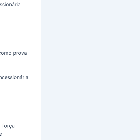
ssionária
s
 como prova
ncessionária
u força
e