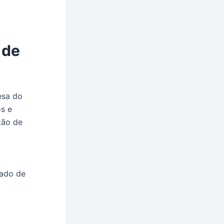
 de
esa do
s e
ção de
cado de