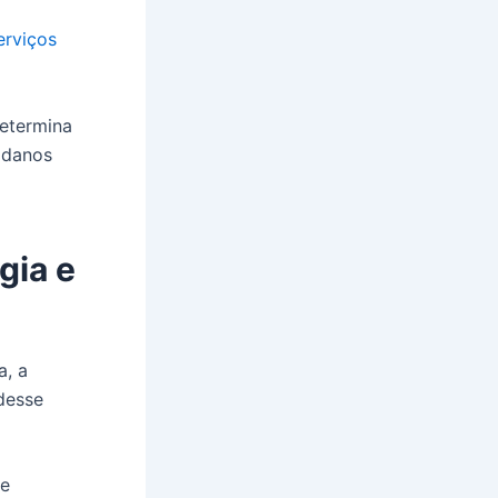
erviços
etermina
 danos
gia e
a, a
desse
de