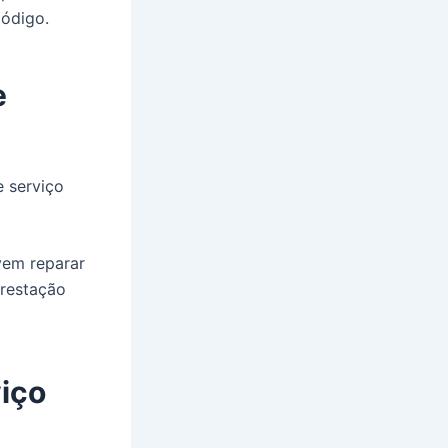
código.
e
e serviço
vem reparar
prestação
iço