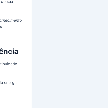
 de sua
fornecimento
s
dência
ntinuidade
de energia