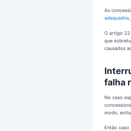
As concessi
adequados
O artigo 22
que sobretu
causados ao
Inter
falha 
No caso esp
concessioná
modo, evita
Então caso 