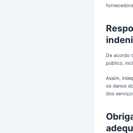
fornecedora
Respon
inden
De acordo c
público, inc
Assim, inde
os danos do
dos serviço
Obrig
adeq