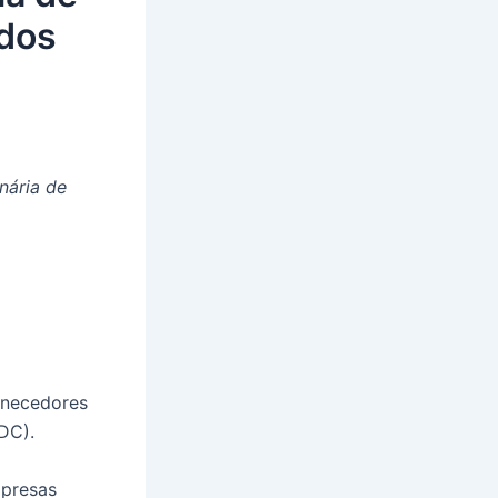
ados
nária de
ornecedores
DC).
mpresas