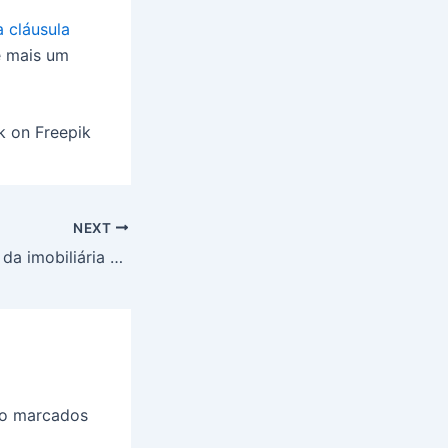
a cláusula
e mais um
k on Freepik
NEXT
Responsabilidade da imobiliária por danos ao consumidor
ão marcados