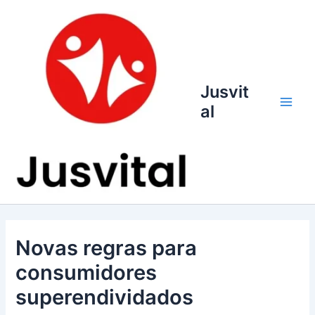
Ir
para
o
conteúdo
Jusvit
al
Main
Men
Novas regras para
consumidores
superendividados