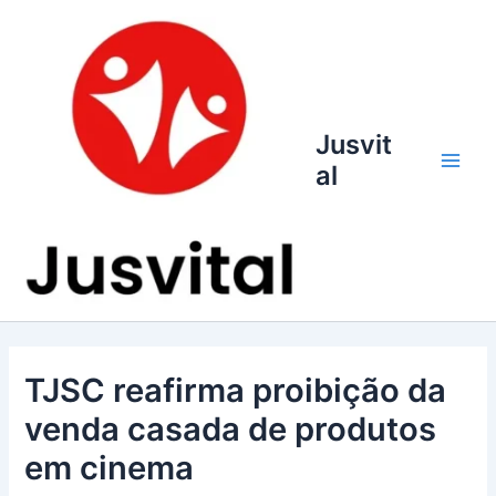
Ir
para
o
conteúdo
Jusvit
al
Main
Men
TJSC reafirma proibição da
venda casada de produtos
em cinema