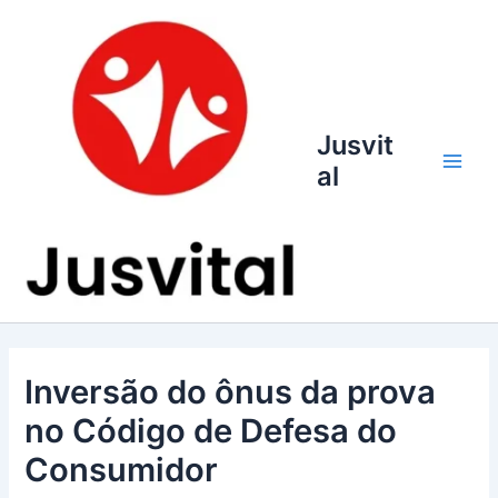
Ir
para
o
conteúdo
Jusvit
al
Main
Men
Inversão do ônus da prova
no Código de Defesa do
Consumidor