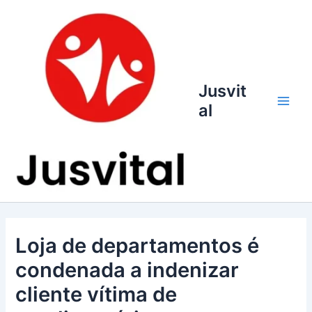
Ir
para
o
conteúdo
Jusvit
al
Main
Men
Loja de departamentos é
condenada a indenizar
cliente vítima de