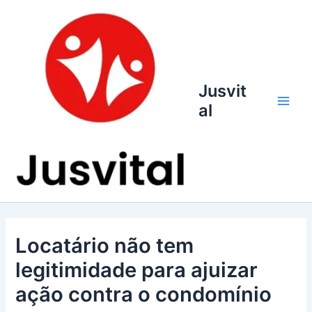
Ir
para
o
conteúdo
Jusvit
al
Main
Men
Locatário não tem
legitimidade para ajuizar
ação contra o condomínio