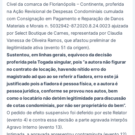
Cível da comarca de Florianópolis – Continente, proferida
na Ação Revisional de Despesas Condominiais cumulada
com Consignação em Pagamento e Reparação de Danos
Materiais e Morais n. 5032942-87.2020.8.24.0023 ajuizada
por Select Boutique de Carnes, representada por Claudia
Vanessa de Oliveira Ramos, que afastou preliminar de
ilegitimidade ativa (evento 51 da origem).
Sustentou, em linhas gerais, equívoco da decisão
proferida pela Togada singular, pois “a autora não figurar
no contrato de locação, havendo nítido erro do
magistrado ad quo ao se referir a fiadora, erro este já
justificado pois a fiadora é pessoa física, e a autora é
pessoa jurídica, conforme se provou nos autos, bem
como o locatário não detém legitimidade para discussão
de cotas condominiais, por não ser proprietário do bem”.
O pedido de efeito suspensivo foi deferido por este Relator
(evento 4) e contra essa decisão a parte agravada interpôs
Agravo Interno (evento 13).
Intimada, a agravada apresentou contraminuta (evento 12).