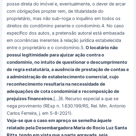
posse direta do imóvel e, eventualmente, o dever de arcar
com obrigações propter rem, de titularidade do
proprietário, mas não sub-roga o inquilino em todos os
direitos do condômino perante o condomínio.4. No caso
específico dos autos, a pretensão autoral está embasada
em ocorrências inerentes à relação jurídica estabelecida
entre o proprietário e o condomínio.5.
O locatário não
possui legitimidade para ajuizar ação contra o
condomínio, no intuito de questionar o descumprimento
de regra estatutária, a ausência de prestação de contas e
a administração de estabelecimento comercial, cujo
reconhecimento resultaria na necessidade de
adequações de cota condominial e recomposição de
prejuízos financeiros.
[…]8. Recurso especial a que se
nega provimento (REsp n. 1.630.199/RS, Rel. Min. Antonio
Carlos Ferreira, j. em 5-8-2021).
Veja-se que o caso em apreço se semelha àquele
relatado pela Desembargadora Maria do Rocio Luz Santa
Ritta, tendo em vista que a parte agravada, seja