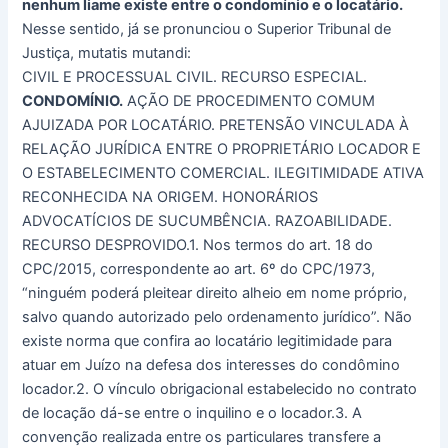
nenhum liame existe entre o condomínio e o locatário.
Nesse sentido, já se pronunciou o Superior Tribunal de
Justiça, mutatis mutandi:
CIVIL E PROCESSUAL CIVIL. RECURSO ESPECIAL.
CONDOMÍNIO.
AÇÃO DE PROCEDIMENTO COMUM
AJUIZADA POR LOCATÁRIO. PRETENSÃO VINCULADA À
RELAÇÃO JURÍDICA ENTRE O PROPRIETÁRIO LOCADOR E
O ESTABELECIMENTO COMERCIAL. ILEGITIMIDADE ATIVA
RECONHECIDA NA ORIGEM. HONORÁRIOS
ADVOCATÍCIOS DE SUCUMBÊNCIA. RAZOABILIDADE.
RECURSO DESPROVIDO.1. Nos termos do art. 18 do
CPC/2015, correspondente ao art. 6º do CPC/1973,
“ninguém poderá pleitear direito alheio em nome próprio,
salvo quando autorizado pelo ordenamento jurídico”. Não
existe norma que confira ao locatário legitimidade para
atuar em Juízo na defesa dos interesses do condômino
locador.2. O vínculo obrigacional estabelecido no contrato
de locação dá-se entre o inquilino e o locador.3. A
convenção realizada entre os particulares transfere a