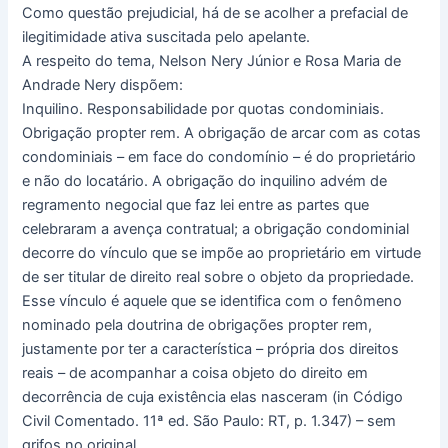
Como questão prejudicial, há de se acolher a prefacial de
ilegitimidade ativa suscitada pelo apelante.
A respeito do tema, Nelson Nery Júnior e Rosa Maria de
Andrade Nery dispõem:
Inquilino. Responsabilidade por quotas condominiais.
Obrigação propter rem. A obrigação de arcar com as cotas
condominiais – em face do condomínio – é do proprietário
e não do locatário. A obrigação do inquilino advém de
regramento negocial que faz lei entre as partes que
celebraram a avença contratual; a obrigação condominial
decorre do vínculo que se impõe ao proprietário em virtude
de ser titular de direito real sobre o objeto da propriedade.
Esse vínculo é aquele que se identifica com o fenômeno
nominado pela doutrina de obrigações propter rem,
justamente por ter a característica – própria dos direitos
reais – de acompanhar a coisa objeto do direito em
decorrência de cuja existência elas nasceram (in Código
Civil Comentado. 11ª ed. São Paulo: RT, p. 1.347) – sem
grifos no original.