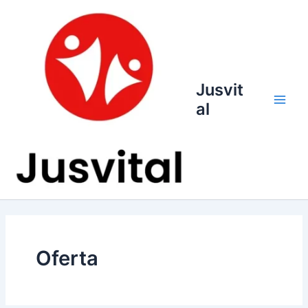
Ir
para
o
conteúdo
Jusvit
al
Main
Men
Oferta