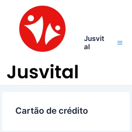
Ir
para
o
conteúdo
Jusvit
al
Main
Men
Cartão de crédito