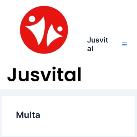
Ir
para
o
conteúdo
Jusvit
al
Main
Men
Multa