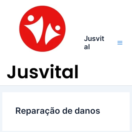
Ir
para
o
conteúdo
Jusvit
al
Main
Men
Reparação de danos