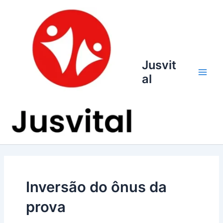
Ir
para
o
conteúdo
Jusvit
al
Main
Men
Inversão do ônus da
prova