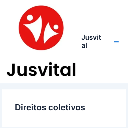
Ir
para
o
conteúdo
Jusvit
al
Main
Men
Direitos coletivos