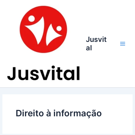
Ir
para
o
conteúdo
Jusvit
al
Main
Men
Direito à informação