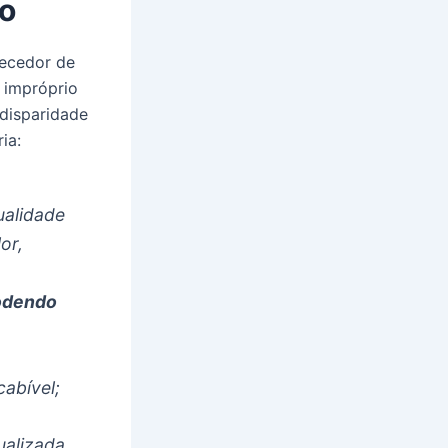
ço
necedor de
 impróprio
disparidade
ia:
ualidade
or,
odendo
cabível;
ualizada,