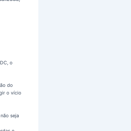
CDC, o
ção do
ir o vício
 não seja
erdas e