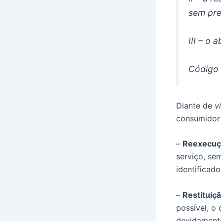
sem pre
III – o
Código
Diante de
v
consumidor 
–
Reexecuç
serviço, sem
identificado
–
Restituiç
possível, o
devidamente