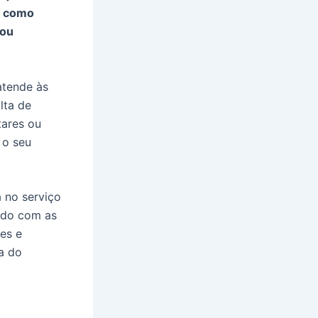
m como
 ou
atende às
lta de
tares ou
 o seu
 no serviço
rdo com as
es e
a do