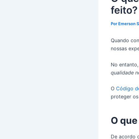
feito?
Por
Emerson 
Quando cont
nossas expe
No entanto
qualidade n
O
Código d
proteger os
O que 
De acordo