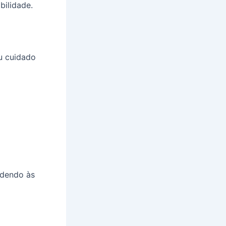
ilidade.
ou cuidado
ndendo às