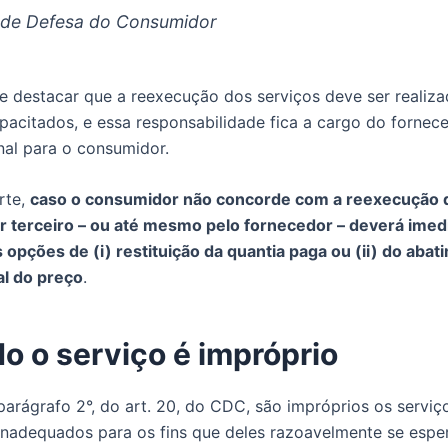
 de Defesa do Consumidor
e destacar que a reexecução dos serviços deve ser realiza
apacitados, e essa responsabilidade fica a cargo do fornec
nal para o consumidor.
rte,
caso o consumidor não concorde com a reexecução 
r terceiro – ou até mesmo pelo fornecedor – deverá ime
s opções de (i) restituição da quantia paga ou (ii) do aba
al do preço
.
o o serviço é impróprio
arágrafo 2°, do art. 20, do CDC, são impróprios os serviç
nadequados para os fins que deles razoavelmente se esp