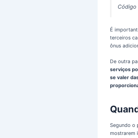
Código
É important
terceiros c
ônus adicio
De outra pa
serviços po
se valer da
proporcion
Quand
Segundo o p
mostrarem i