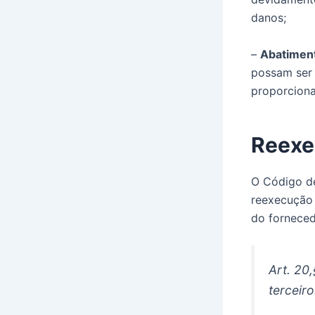
danos;
–
Abatiment
possam ser 
proporciona
Reexe
O Código de
reexecução 
do forneced
Art. 20
terceir