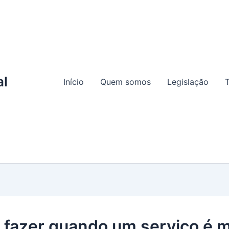
al
Início
Quem somos
Legislação
T
 fazer quando um serviço é m