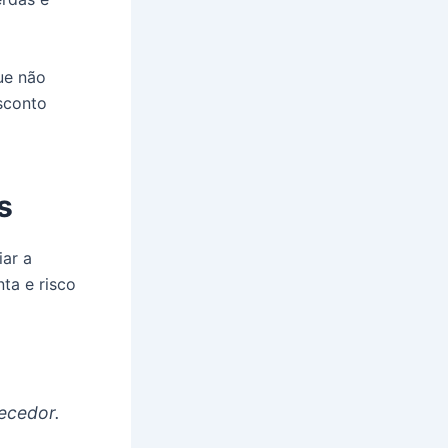
que não
sconto
s
iar a
ta e risco
necedor.