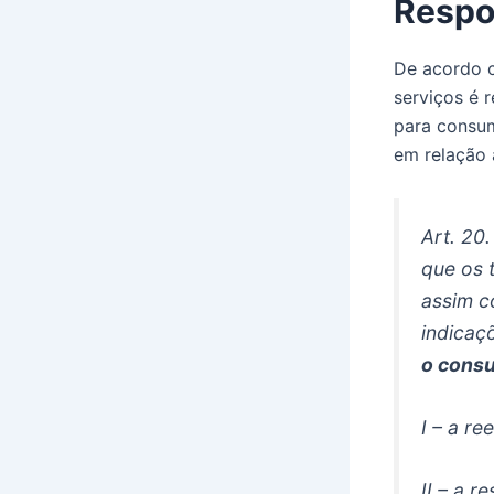
Respon
De acordo c
serviços é 
para consum
em relação 
Art. 20
que os 
assim c
indicaç
o consu
I – a r
II – a r