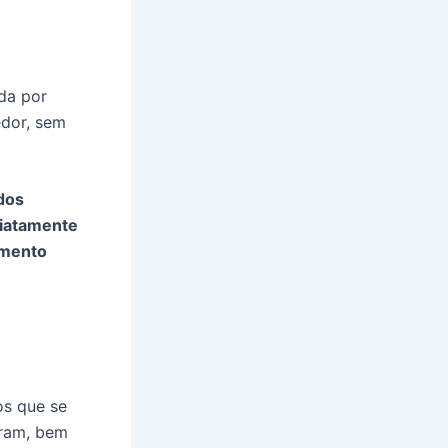
da por
edor, sem
dos
diatamente
timento
os que se
eram, bem