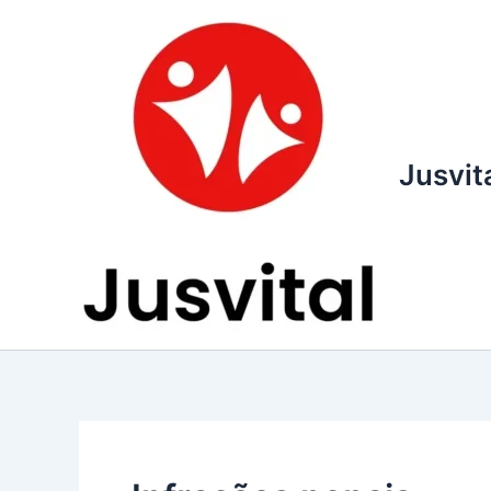
Ir
para
o
conteúdo
Jusvit