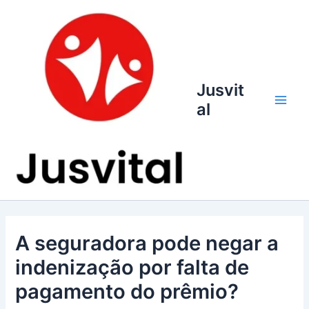
Ir
para
o
conteúdo
Jusvit
al
Main
Men
A seguradora pode negar a
indenização por falta de
pagamento do prêmio?